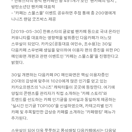
- 한류스타의 공식 팬카페만 총 491개가 모인 ‘팬카페의 성지’,
방탄소년단 팬카페 대표적
- ‘카페는 스물스물’ 이벤트 공유하면 추첨 통해 총 200명에게
니니즈 랜덤 굿즈박스 제공
[2019-05-30] 한류스타의 글로벌 팬카페 등으로 국내 온라인
커뮤니티를 대표하는 영향력을 발휘중인 다음카페가 어느덧
스무살이 되었다. 카카오(공동대표 여민수, 조수용)는 30일
다음카페 스무번째 생일을 맞이하여 이용자 편의 증진을 위한 PC
메인화면 개편과 관련 이벤트인 ‘카페는 스물스물’을 진행한다고
밝혔다.
30일 개편하는 다음카페 PC 메인화면은 핵심 이용자층인
20대의 감성에 맞추어 1020에게 많은 인기를 얻고 있는
카카오프렌즈의 ‘니니즈’ 캐릭터들이 곳곳에 등장한다. 여기에
양질의 콘텐츠를 관리자가 직접 소개하는 ‘카페 스토리’와
트렌드를 선도하는 카페 인기글을 모바일과 동일하게 제공하는
‘실시간 인기글 TOP100’을 신설하였으며, 카테고리별 인기
카페 및 주목할만한 급상승 카페를 소개하는 ‘카페랭킹’ 메뉴가
추가된다.
스무살이 되어 더욱 풋풋하고 풍성해질 다음카페에서는 다음달