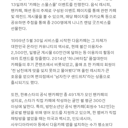
13일까지 ‘카페는 스물스물’ 이벤트를 진행한다. 음식 레시피,
팬카페, 패션 등의 주제로 구성된 이벤트 페이지를 통해 관련 카페
및 레전드 게시물을 볼 수 있으며, 해당 페이지를 카카오톡 등으로
공유하면 추첨을 통해 총 200명에게 니니즈 랜덤 굿즈박스를
선물한다.
1999년 5월 30일 서비스를 시작한 다음카페는 그 자체가
대한민국 온라인 커뮤니티의 역사로, 현재 월간 이용자수
2,500만, 일평균 게시물 60만건에 달하는 등 이용자의 활동이
여러 트렌드를 창출했다. 2014년 ‘허니버터칩’ 품절대란이
카페들의 후기 콘텐츠에서 비롯되었고, 올해 초 한 카페의 회원이
‘전 남친에게 맛을 잊지 못하고 물어봤다’며 올린 레시피가 큰
호응을 얻으며 편의점에서 ‘남자친구 샌드위치’라는 상품으로
출시되기도 했다.
또한, 한류스타의 공식 팬카페만 총 491개가 모인 팬카페의
성지로, 스타가 직접 카페에 작성하는 글만 월 평균 300건
이상에 달한다. 특히, 방탄소년단 공식 팬카페(회원수 142만)는
글로벌 팬덤을 위해 영어 모드를 지원하고 있으며, 한 멤버가 직접
채팅방을 열었을 때는 미국과 멕시코, 인도네시아,
사우디아라비아 등에서 다음카페 앱을 설치하는 수가 평소보다