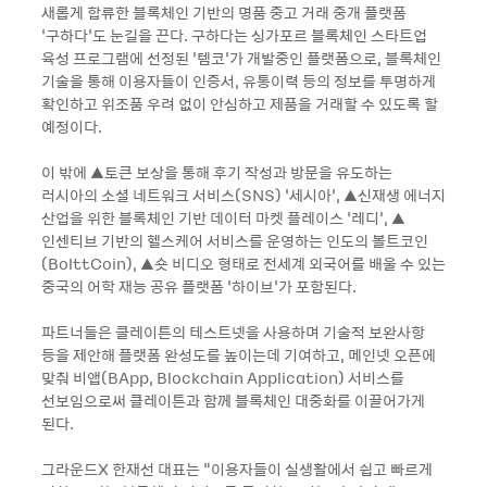
새롭게 합류한 블록체인 기반의 명품 중고 거래 중개 플랫폼
‘구하다’도 눈길을 끈다. 구하다는 싱가포르 블록체인 스타트업
육성 프로그램에 선정된 ‘템코’가 개발중인 플랫폼으로, 블록체인
기술을 통해 이용자들이 인증서, 유통이력 등의 정보를 투명하게
확인하고 위조품 우려 없이 안심하고 제품을 거래할 수 있도록 할
예정이다.
이 밖에 ▲토큰 보상을 통해 후기 작성과 방문을 유도하는
러시아의 소셜 네트워크 서비스(SNS) ‘세시아’, ▲신재생 에너지
산업을 위한 블록체인 기반 데이터 마켓 플레이스 ‘레디’, ▲
인센티브 기반의 헬스케어 서비스를 운영하는 인도의 볼트코인
(BolttCoin), ▲숏 비디오 형태로 전세계 외국어를 배울 수 있는
중국의 어학 재능 공유 플랫폼 ‘하이브’가 포함된다.
파트너들은 클레이튼의 테스트넷을 사용하며 기술적 보완사항
등을 제안해 플랫폼 완성도를 높이는데 기여하고, 메인넷 오픈에
맞춰 비앱(BApp, Blockchain Application) 서비스를
선보임으로써 클레이튼과 함께 블록체인 대중화를 이끌어가게
된다.
그라운드X 한재선 대표는 “이용자들이 실생활에서 쉽고 빠르게