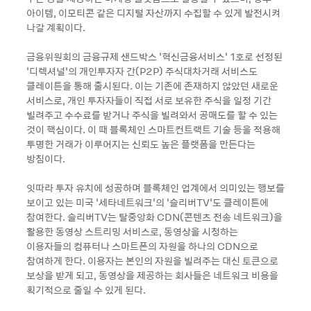
아이템, 이모티콘 같은 디지털 자산까지 수집할 수 있게 발전시켜
나갈 계획이다.
금융위원회의 금융규제 샌드박스 ‘혁신금융서비스’ 1호로 선정된
‘디렉셔널’의 개인투자자 간(P2P) 주식대차거래 서비스도
클레이튼을 통해 출시된다. 이는 기존에 존재하지 않았던 새로운
서비스로, 개인 투자자들이 직접 서로 보유한 주식을 일정 기간
빌려주고 수수료를 받거나 주식을 빌려와서 공매도를 할 수 있는
것이 핵심이다. 이 때 블록체인 스마트컨트랙트 기술 등을 적용해
투명한 거래가 이루어지는 신뢰도 높은 플랫폼을 만든다는
방침이다.
잇따라 투자 유치에 성공하며 블록체인 업계에서 의미있는 행보를
보이고 있는 미국 ‘세타네트워크’의 ‘슬리버TV’도 클레이튼에
참여한다. 슬리버TV는 탈중앙화 CDN(콘텐츠 전송 네트워크)을
활용한 동영상 스트리밍 서비스로, 동영상을 시청하는
이용자들의 컴퓨터나 스마트폰의 자원을 하나의 CDN으로
참여하게 한다. 이용자는 본인의 자원을 빌려주는 대신 토큰으로
보상을 받게 되고, 동영상을 제공하는 회사들은 네트워크 비용을
획기적으로 줄일 수 있게 된다.