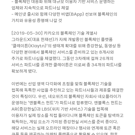
- 블록체인 대중화 위해 대규모 이용자 기반 서비스 운영하는
업체와 지속적으로 파트너십 체결
- 메인넷 출시와 함께 다양한 비앱(BApp) 선보여 블록체인의
가치와 유용성 증명해 나갈 것
[2019-05-30] 카카오의 블록체인 기술 계열사
그라운드X(대표 한재선)가 자체 개발중인 블록체인 플랫폼
‘클레이튼(Klaytn)’의 생태계 확대를 위해 증강현실, 동영상 등
다양한 분야에서 블록체인 서비스를 준비하고 있는 8개사와
추가로 파트너십을 체결했다. 그동안 3차례에 걸쳐 26개의
서비스 파트너를 공개한 클레이튼은 이로써 총 34개의 파트너를
확보하게 됐다.
이번에는 산업 영역 다각화에 초점을 맞춰 블록체인 기술을
접목해 독특한 사업을 추진하고 있는 파트너사들과 제휴를 체결한
것이 특징이다. 우선, 네오위즈의 블록체인 자회사 네오플라이가
운영하는 ‘엔블록스 헌트’가 파트너로 합류했다. 엔블록스 헌트는
AR(증강현실)과 LBS(위치 기반 서비스) 기술을 접목해
이용자가 실제 장소를 직접 돌아다니며 블록체인 토큰을 탐색하고
획득하는, 게임 요소가 가미된 증강현실 서비스를 준비 중이다.
해당 서비스는 실제 오프라인 매장이나 행사와 연계해 토큰 혹은
쿠폰 등을 제공하는 마케팅 플랫폼으로 활용될 수 있으며, 향후