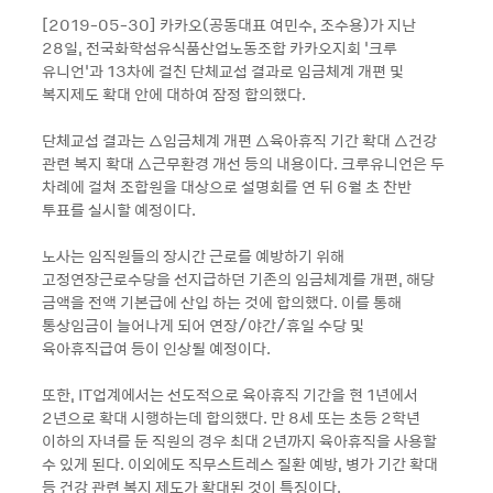
[2019-05-30] 카카오(공동대표 여민수, 조수용)가 지난
28일, 전국화학섬유식품산업노동조합 카카오지회 ’크루
유니언’과 13차에 걸친 단체교섭 결과로 임금체계 개편 및
복지제도 확대 안에 대하여 잠정 합의했다.
단체교섭 결과는 △임금체계 개편 △육아휴직 기간 확대 △건강
관련 복지 확대 △근무환경 개선 등의 내용이다. 크루유니언은 두
차례에 걸쳐 조합원을 대상으로 설명회를 연 뒤 6월 초 찬반
투표를 실시할 예정이다.
노사는 임직원들의 장시간 근로를 예방하기 위해
고정연장근로수당을 선지급하던 기존의 임금체계를 개편, 해당
금액을 전액 기본급에 산입 하는 것에 합의했다. 이를 통해
통상임금이 늘어나게 되어 연장/야간/휴일 수당 및
육아휴직급여 등이 인상될 예정이다.
또한, IT업계에서는 선도적으로 육아휴직 기간을 현 1년에서
2년으로 확대 시행하는데 합의했다. 만 8세 또는 초등 2학년
이하의 자녀를 둔 직원의 경우 최대 2년까지 육아휴직을 사용할
수 있게 된다. 이외에도 직무스트레스 질환 예방, 병가 기간 확대
등 건강 관련 복지 제도가 확대된 것이 특징이다.