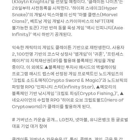
(Klaytn Knights)’를 선보일 예정이다. ‘클레이튼 나이츠’는
28일부터 사전등록을 시작한다. ‘하이퍼 스네이크(Hyper
Snake)’의 개발사 믹스마블의 신작 ‘마블 클랜스(Marvel
Clans)’, 베트남 게임 개발사 스카이마비스의 NFT(대체
불가능한 토큰) 기반 반려 동물 육성 게임 ‘액시 인피니티(Axie
Infinity)’ 역시 하반기 공개된다.
익숙한 캐릭터의 게임도 클레이튼 기반으로 재탄생한다. 사용자
2,100만명 기반의 코스닥 상장사 ‘엠게임’이 ‘귀혼’, ‘프린세스
메이커’의 지적재산권(IP)를 활용해 블록체인 게임을 개발
중이다. 이 외에도 ▲블록체인 투자사 해시드의 엑셀레이팅
프로그램 해시드 랩스에 선정된 게임 프로젝트인 노드게임즈의
‘크립토 소드&매직(Crypto Sword & Magic)’과 노드브릭의
파밍형 RPG ‘인피니티 스타(Infinity Star), ▲메모리의
블록체인 기반 낚시게임 ‘크립토 피싱(Crypto Fishing,)’, ▲
네오사이언의 수집형 RPG ‘히어로 오브 크립토월드(Hero of
Cryptoworld)가 클레이를 활용하게 된다.
# 거버넌스 카운슬 공개… LG전자, 넷마블, 유니온뱅크 등 글로벌
대표 기업 대거 참여
클레이튼 거버넌스 카운슬은 IT, 통신, 콘텐츠, 게임, 금융 등 각