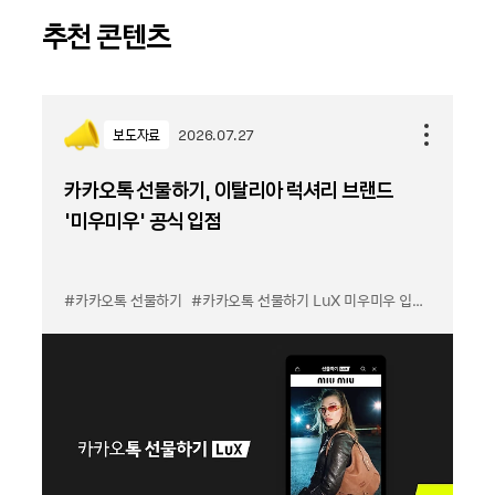
추천 콘텐츠
보도자료
2026.07.27
카카오톡 선물하기, 이탈리아 럭셔리 브랜드
'미우미우' 공식 입점
#카카오톡 선물하기
#카카오톡 선물하기 LuX 미우미우 입점
#선물하기