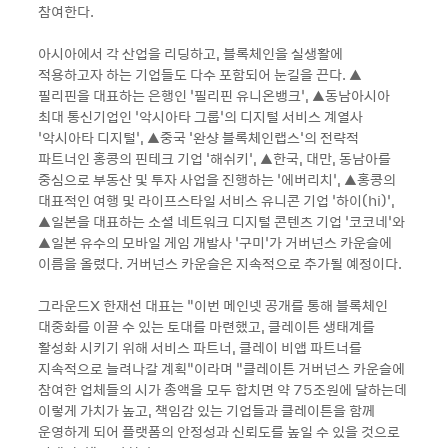
참여한다.
아시아에서 각 산업을 리딩하고, 블록체인을 실생활에
적용하고자 하는 기업들도 다수 포함되어 눈길을 끈다. ▲
필리핀을 대표하는 은행인 ‘필리핀 유니온뱅크’, ▲동남아시아
최대 통신기업인 ‘악시아타 그룹’의 디지털 서비스 계열사
‘악시아타 디지털’, ▲중국 '완샹 블록체인랩스'의 전략적
파트너인 홍콩의 핀테크 기업 '해쉬키', ▲한국, 대만, 동남아를
중심으로 부동산 및 투자 사업을 진행하는 ‘에버리치’, ▲홍콩의
대표적인 여행 및 라이프스타일 서비스 유니콘 기업 ‘하이(hi)’,
▲일본을 대표하는 소셜 네트워크 디지털 콘텐츠 기업 ‘코코네’와
▲일본 유수의 모바일 게임 개발사 ‘구미’가 거버넌스 카운슬에
이름을 올렸다. 거버넌스 카운슬은 지속적으로 추가될 예정이다.
그라운드X 한재선 대표는 “이번 메인넷 공개를 통해 블록체인
대중화를 이끌 수 있는 토대를 마련했고, 클레이튼 생태계를
활성화 시키기 위해 서비스 파트너, 클레이 비앱 파트너를
지속적으로 늘려나갈 계획”이라며 “클레이튼 거버넌스 카운슬에
참여한 업체들의 시가 총액을 모두 합치면 약 75조원에 달하는데
이렇게 가치가 높고, 책임감 있는 기업들과 클레이튼을 함께
운영하게 되어 플랫폼의 안정성과 신뢰도를 높일 수 있을 것으로