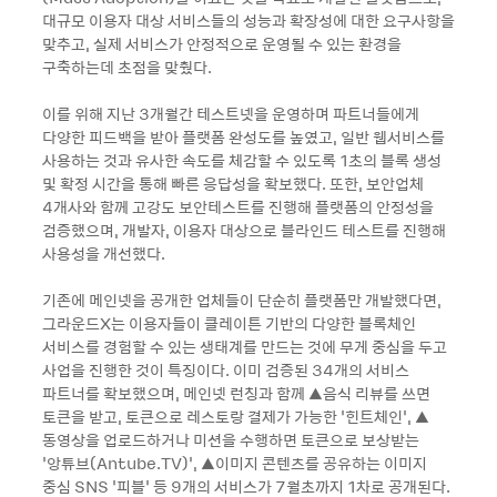
대규모 이용자 대상 서비스들의 성능과 확장성에 대한 요구사항을
맞추고, 실제 서비스가 안정적으로 운영될 수 있는 환경을
구축하는데 초점을 맞췄다.
이를 위해 지난 3개월간 테스트넷을 운영하며 파트너들에게
다양한 피드백을 받아 플랫폼 완성도를 높였고, 일반 웹서비스를
사용하는 것과 유사한 속도를 체감할 수 있도록 1초의 블록 생성
및 확정 시간을 통해 빠른 응답성을 확보했다. 또한, 보안업체
4개사와 함께 고강도 보안테스트를 진행해 플랫폼의 안정성을
검증했으며, 개발자, 이용자 대상으로 블라인드 테스트를 진행해
사용성을 개선했다.
기존에 메인넷을 공개한 업체들이 단순히 플랫폼만 개발했다면,
그라운드X는 이용자들이 클레이튼 기반의 다양한 블록체인
서비스를 경험할 수 있는 생태계를 만드는 것에 무게 중심을 두고
사업을 진행한 것이 특징이다. 이미 검증된 34개의 서비스
파트너를 확보했으며, 메인넷 런칭과 함께 ▲음식 리뷰를 쓰면
토큰을 받고, 토큰으로 레스토랑 결제가 가능한 ‘힌트체인’, ▲
동영상을 업로드하거나 미션을 수행하면 토큰으로 보상받는
‘앙튜브(Antube.TV)’, ▲이미지 콘텐츠를 공유하는 이미지
중심 SNS ‘피블’ 등 9개의 서비스가 7월초까지 1차로 공개된다.