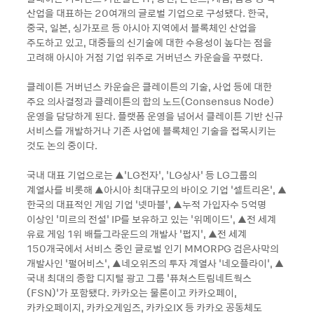
산업을 대표하는 20여개의 글로벌 기업으로 구성됐다. 한국,
중국, 일본, 싱가포르 등 아시아 지역에서 블록체인 산업을
주도하고 있고, 대중들의 신기술에 대한 수용성이 높다는 점을
고려해 아시아 거점 기업 위주로 거버넌스 카운슬을 꾸렸다.
클레이튼 거버넌스 카운슬은 클레이튼의 기술, 사업 등에 대한
주요 의사결정과 클레이튼의 합의 노드(Consensus Node)
운영을 담당하게 된다. 플랫폼 운영을 넘어서 클레이튼 기반 신규
서비스를 개발하거나 기존 사업에 블록체인 기술을 접목시키는
것도 논의 중이다.
국내 대표 기업으로는 ▲‘LG전자’, ‘LG상사’ 등 LG그룹의
계열사를 비롯해 ▲아시아 최대규모의 바이오 기업 ‘셀트리온’, ▲
한국의 대표적인 게임 기업 ‘넷마블’, ▲누적 가입자수 5억명
이상인 ‘미르의 전설’ IP를 보유하고 있는 ‘위메이드’, ▲전 세계
유료 게임 1위 배틀그라운드의 개발사 ‘펍지’, ▲전 세계
150개국에서 서비스 중인 글로벌 인기 MMORPG 검은사막의
개발사인 ‘펄어비스’, ▲네오위즈의 투자 계열사 ‘네오플라이’, ▲
국내 최대의 종합 디지털 광고 그룹 ‘퓨쳐스트림네트웍스
(FSN)’가 포함됐다. 카카오는 물론이고 카카오페이,
카카오페이지, 카카오게임즈, 카카오IX 등 카카오 공동체도