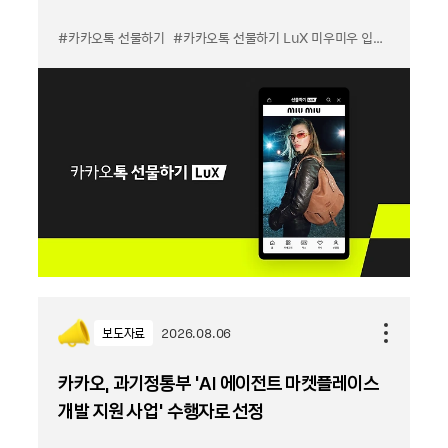
#카카오톡 선물하기
#카카오톡 선물하기 LuX 미우미우 입점
#선물하기
보도자료
2026.08.06
카카오, 과기정통부 ‘AI 에이전트 마켓플레이스
개발 지원 사업’ 수행자로 선정