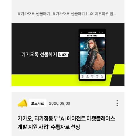
#카카오톡 선물하기
#카카오톡 선물하기 LuX 미우미우 입점
#선물하기
보도자료
2026.08.06
카카오, 과기정통부 ‘AI 에이전트 마켓플레이스
개발 지원 사업’ 수행자로 선정