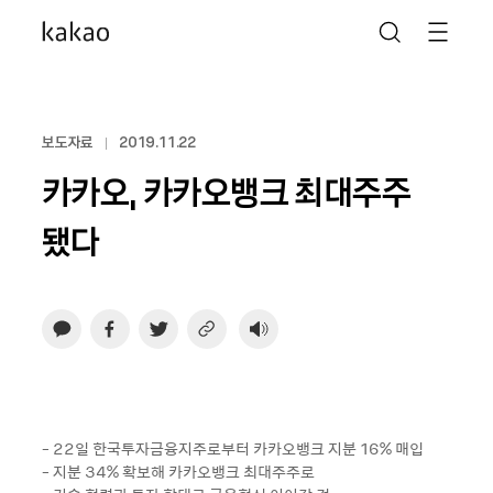
보도자료
2019.11.22
카카오, 카카오뱅크 최대주주
됐다
- 22일 한국투자금융지주로부터 카카오뱅크 지분 16% 매입
- 지분 34% 확보해 카카오뱅크 최대주주로