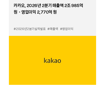
카카오, 2026년 2분기 매출액 2조 985억
원・영업이익 2,770억 원
#2026년2분기실적발표
#매출액
#영업이익