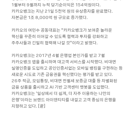
1월부터 9월까지 누적 당기순이익은 154억원이다.
카카오뱅크는 지난 21일 5천억 원의 유상증자를 완료했다.
자본금은 1조 8,000억 원 규모로 증가했다.
카카오의 여민수 공동대표는 “카카오뱅크가 보여준 놀라운
혁신을 꾸준히 이어갈 수 있도록 협력과 투자를 강화하고
주주사들과 긴밀히 협력해 나갈 것”이라고 밝혔다.
카카오뱅크는 2017년 4월 은행업 본인가를 받고 7월
카카오뱅크 앱을 출시하며 대고객 서비스를 시작했다. 비대면
실명인증을 도입하고 공인인증서없는 모바일 뱅킹을 구현하는 등
새로운 시도로 기존 금융권을 혁신했다는 평가를 받고 있다.
26주 적금, 모임통장, 비대면 전월세 보증금 대출 등 차별화된
금융 상품을 출시하고 AI 기반 고객센터 챗봇을 도입했다.
카카오뱅크는 '일상에서 더 쉽게, 더 자주 이용하는 나만의
은행'이라는 브랜드 아이덴티티를 내걸고 고객 중심의 은행을
지향하고 있다. [끝]