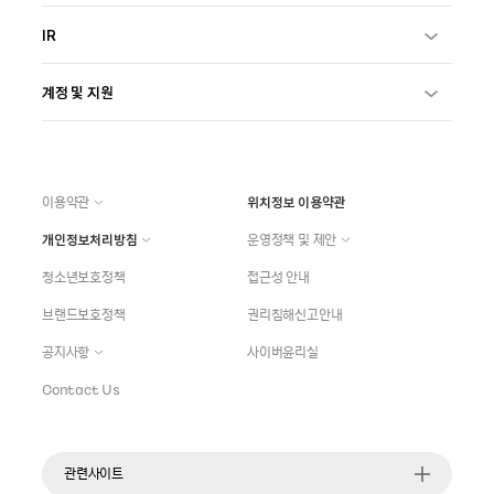
IR
계정 및 지원
이용약관
위치정보 이용약관
개인정보처리방침
운영정책 및 제안
청소년보호정책
접근성 안내
브랜드보호정책
권리침해신고안내
공지사항
사이버윤리실
Contact Us
관련사이트