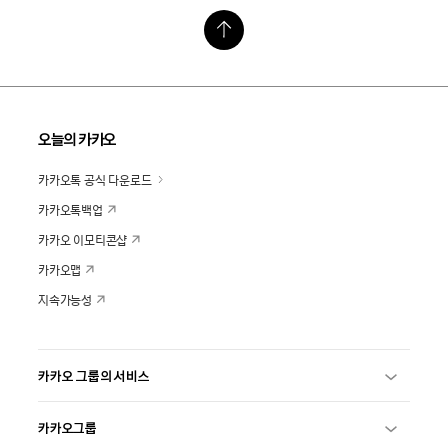
오늘의 카카오
카카오톡 공식 다운로드
카카오톡백업
카카오 이모티콘샵
카카오맵
지속가능성
카카오 그룹의 서비스
카카오그룹