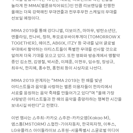
놀라게 한 MMA(멜론뮤직어워드)인 만큼 리브랜딩을 진행한
올해는 더욱 강력해진 무대연출과 전무후무한 스케일의 무대를
선보일 예정이다.
MMA 2019를 통해 강다니엘, 더보이즈, 마마무, 방탄소년단,
엔플라잉, 잔나비, 청하, 투모로우바이투게더 (TOMORROW X
TOGETHER), 헤이즈, AB6IX, ITZY 등 국내를 넘어 글로벌
무대에서 활약하는 아티스트들이 특별한 무대를 선사할 것으로
알려져 더욱 기대를 모으고 있다. 또한 영화와 방송계에서 맹활약
중인 김소현, 김영철, 박서준, 이제훈, 이현우, 임수정, 장성규,
최우식, 한지혜, 홍수현, 홍현희 등이 시상자로 나선다.
MMA 2019 관계자는 “MMA 2019는 한 해를 빛낸
아티스트들과 음악을 사랑하는 멜론 이용자들이 한자리에서
서로를 응원하는 음악 축제를 만들어가고 있다”며 “올해 가장
사랑받은 아티스트들과 한 해의 음악을 총망라하는 행복한 시간을
보내시길 바란다”고 전했다.
이번 행사는 △주최-카카오 △주관-카카오엠(Kakao M),
엠스톰(MSTORM) △협찬-기아자동차, 한국피자헛, 이투스,
LG유플러스 아이돌라이브 △후원-서울특별시 △글로벌 미디어