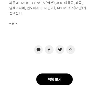
파트너- MUSIC ON! TV(일본), JOOX(홍콩, 태국,
말레이시아, 인도네시아, 미얀마), MY Music(대만)과
함께한다.
- 끝 -
목록 보기