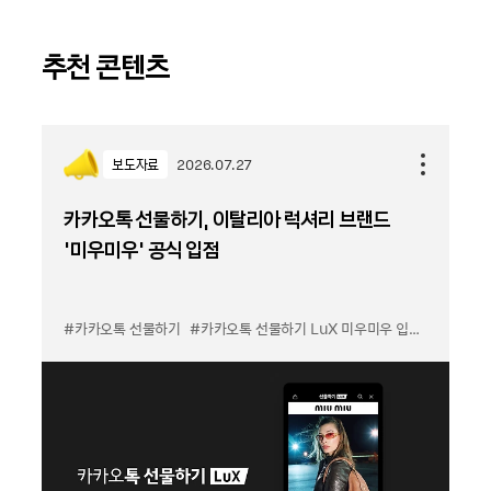
추천 콘텐츠
보도자료
2026.07.27
카카오톡 선물하기, 이탈리아 럭셔리 브랜드
'미우미우' 공식 입점
#카카오톡 선물하기
#카카오톡 선물하기 LuX 미우미우 입점
#선물하기