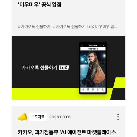
'미우미우' 공식 입점
#카카오톡 선물하기
#카카오톡 선물하기 LuX 미우미우 입점
#선물하기
보도자료
2026.08.06
카카오, 과기정통부 ‘AI 에이전트 마켓플레이스