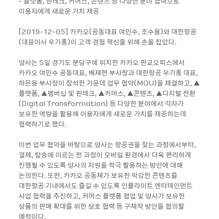
- 플랫폼, 핀테크, 커머스, 콘텐츠 등 다양한 분야 협력으로
이용자에게 새로운 가치 제공
[2019-12-05] 카카오(공동대표 여민수, 조수용)와 대한항공
(대표이사 우기홍)이 고객 경험 혁신을 위해 손을 잡았다.
양사는 5일 경기도 분당구에 위치한 카카오 판교오피스에서
카카오 여민수 공동대표, 배재현 부사장과 대한항공 우기홍 대표,
하은용 부사장이 참석한 가운데 업무 협약(MOU)을 체결하고, ▲
플랫폼, ▲멤버십 및 핀테크, ▲커머스, ▲콘텐츠, ▲디지털 전환
(Digital Transformation) 등 다양한 분야에서 각자가
보유한 역량을 활용해 이용자에게 새로운 가치를 제공하는데
협력하기로 했다.
이번 업무 협약을 바탕으로 양사는 항공권을 찾는 과정에서부터,
결제, 탑승에 이르는 전 과정이 모바일 환경에서 더욱 편리하게
진행될 수 있도록 양사의 자원을 적극 활용하는 방안에 대해
논의한다. 또한, 카카오 공동체가 보유한 막강한 콘텐츠를
대한항공 기내에서도 즐길 수 있도록 인플라이트 엔터테인먼트
사업 협력을 추진하고, 커머스 플랫폼 협업 및 양사가 보유한
상품의 판매 확대를 위한 상호 협력 등 구체적 방안을 협의할
예정이다.