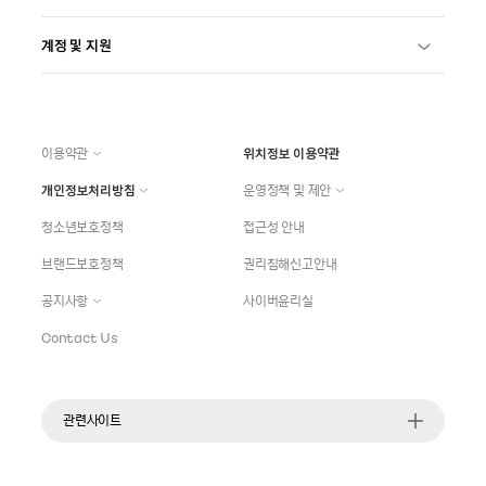
계정 및 지원
이용약관
위치정보 이용약관
개인정보처리방침
운영정책 및 제안
청소년보호정책
접근성 안내
브랜드보호정책
권리침해신고안내
공지사항
사이버윤리실
Contact Us
관련사이트