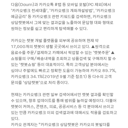
다음(Daum)과 카카오톡 #탭 등 모바일 포털(PC 제외)에서
‘카카오뱅크 전세대출’, ‘카카오뱅크 계좌개설방법’, ‘카카오뱅크
예금금리’ 등 카카오뱅크 관련 키워드를 검색하면, 카카오뱅크
상담챗봇에서 그에 맞는 결과값을 노출하여 문답형 대화 형태로
원하는 정보를 쉽고 편리하게 탐색해볼 수 있다.
카카오는 챗봇 개발 플랫폼을 외부에 공유하며 현재 약
17,000개의 챗봇이 생활 곳곳에서 쓰이고 있다. ▲원격으로
음료수를 주문/결제하고 카페에서 픽업할 수 있는 '챗봇주문' ▲
쇼핑몰의 구매/배송내역을 조회하고 상품검색 및 구매까지 할 수
있는 '챗봇쇼핑' 등이 대표적이다. 특히 고객상담 분야에서는
심야나 주말에도 빠르고 정확한 도움이 가능하여 카카오 89.7%,
카카오뱅크 34.1%(2019년 9월 기준 참조1) 등 다수의 고객
문의를 ‘상담챗봇’으로 처리 중이다.
현재는 카카오뱅크 관련 일부 검색어에서만 챗봇 결과를 확인할
수 있으며, 향후 업데이트를 통해 범위를 늘려갈 예정이다. 더불어
챗봇이 커머스, 콘텐츠, 의료, 공공서비스 등 각 분야에서 쓰이고
있는 만큼 카카오뱅크 이외 검색결과에 대해서도 적용을 검토하고
있다.
카카오 관계자는 “카카오뱅크 상담챗봇은 카카오의 봇빌더를