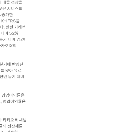
임 매출 성장을
부문은 서비스의
% 증가한
K-IFRS을
다. 한편 거래액
 대비 52%
동기 대비 75%
카카오IX의
 4분기에 반영된
기를 맞아 유료
 전년 동기 대비
며, 영업이익률은
로, 영업이익률은
와 카카오톡 채널
매출의 성장세를