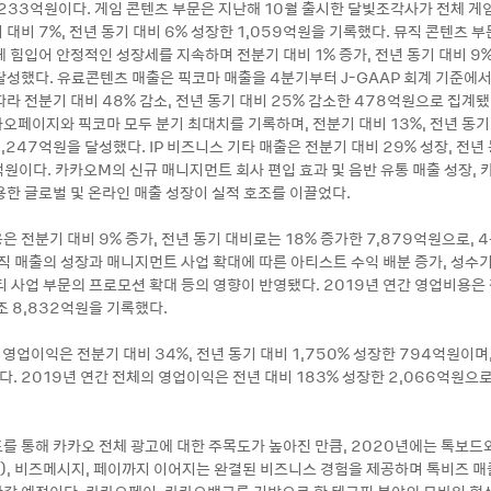
,233억원이다. 게임 콘텐츠 부문은 지난해 10월 출시한 달빛조각사가 전체 게
대비 7%, 전년 동기 대비 6% 성장한 1,059억원을 기록했다. 뮤직 콘텐츠 
 힘입어 안정적인 성장세를 지속하며 전분기 대비 1% 증가, 전년 동기 대비 9
달성했다. 유료콘텐츠 매출은 픽코마 매출을 4분기부터 J-GAAP 회계 기준에서 
라 전분기 대비 48% 감소, 전년 동기 대비 25% 감소한 478억원으로 집계됐
오페이지와 픽코마 모두 분기 최대치를 기록하며, 전분기 대비 13%, 전년 동기
,247억원을 달성했다. IP 비즈니스 기타 매출은 전분기 대비 29% 성장, 전년 
억원이다. 카카오M의 신규 매니지먼트 회사 편입 효과 및 음반 유통 매출 성장, 
용한 글로벌 및 온라인 매출 성장이 실적 호조를 이끌었다.
은 전분기 대비 9% 증가, 전년 동기 대비로는 18% 증가한 7,879억원으로,
뮤직 매출의 성장과 매니지먼트 사업 확대에 따른 아티스트 수익 배분 증가, 성수
티 사업 부문의 프로모션 확대 등의 영향이 반영됐다. 2019년 연간 영업비용은
조 8,832억원을 기록했다.
 영업이익은 전분기 대비 34%, 전년 동기 대비 1,750% 성장한 794억원이
다. 2019년 연간 전체의 영업이익은 전년 대비 183% 성장한 2,066억원으
를 통해 카카오 전체 광고에 대한 주목도가 높아진 만큼, 2020년에는 톡보드
구), 비즈메시지, 페이까지 이어지는 완결된 비즈니스 경험을 제공하며 톡비즈 