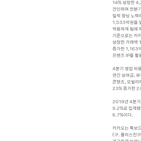
14% 성장한 4
견인하며 전분기 
질적 향상 노력에
1,533억원을 
적용하게 됨에 따
기준으로는 카카
성장한 거래액 1
증가한 1,163
프렌즈 IP를 활
4분기 영업 비용
연간 상여금, 
콘텐츠, 모빌리
23% 증가한 2
2019년 4분기
9.2%로 집계됐
6.7%이다.
카카오는 톡보드
(구. 플러스친