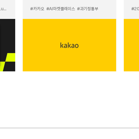
입점
#카카오
#선물하기 LuX
#AI마켓플레이스
#선물하기 미우미우 입점
#과기정통부
#MiuMiu
#2