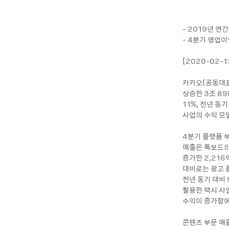
- 2019년 연
- 4분기 영업이익
[2020-02-
카카오(공동대표 
상승한 3조 8
11%, 전년 동
사업의 수익 모
4분기 플랫폼 부
매출은 톡보드의
증가한 2,21
대비로는 광고 플
전년 동기 대비
활용한 택시 사
수익이 증가함에
콘텐츠 부문 매