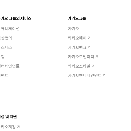
카카오 그룹의 서비스
카카오그룹
커뮤니케이션
카카오
일상편의
카카오페이
비즈니스
카카오뱅크
쇼핑
카카오모빌리티
엔터테인먼트
카카오스타일
임팩트
카카오엔터테인먼트
정 및 지원
카카오계정