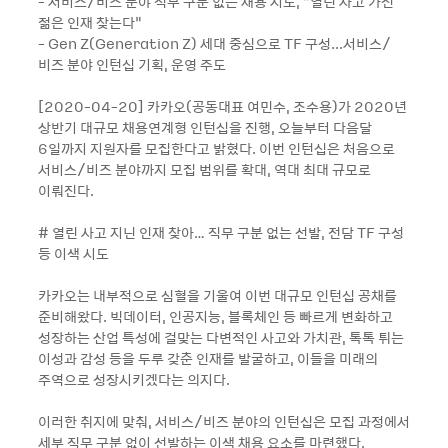
- 서비스/비즈 분야 직무 구분 없는 채용 시도, “열린 사고 가진
젊은 인재 찾는다”
- Gen Z(Generation Z) 세대 중심으로 TF 구성...서비스/
비즈 분야 인턴십 기획, 운영 주도
[2020-04-20] 카카오(공동대표 여민수, 조수용)가 2020년
상반기 대규모 채용연계형 인턴십을 진행, 오늘부터 다음달
6일까지 지원자를 모집한다고 밝혔다. 이번 인턴십은 처음으로
서비스/비즈 분야까지 모집 범위를 확대, 역대 최대 규모로
이뤄진다.
# 열린 사고 지닌 인재 찾아… 직무 구분 없는 선발, 전담 TF 구성
등 이색 시도
카카오는 내부적으로 심혈을 기울여 이번 대규모 인턴십 공채를
준비해왔다. 빅데이터, 인공지능, 블록체인 등 빠르게 변화하고
성장하는 산업 특성에 걸맞는 다변적인 사고와 가치관, 톡톡 튀는
이성과 감성 등을 두루 갖춘 인재를 발굴하고, 이들을 미래의
주역으로 성장시키겠다는 의지다.
이러한 취지에 맞춰, 서비스/비즈 분야의 인턴십은 모집 과정에서
세부 직무 구분 없이 선발하는 이색 채용 요소를 마련했다.