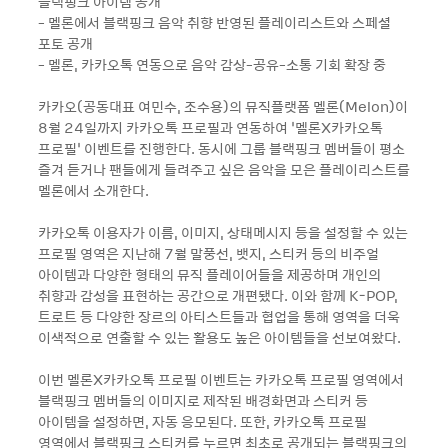
블랙핑크 아이템 공개
- 멜론에서 블랙핑크 음악 취향 반영된 플레이리스트와 스페셜
포토 공개
- 멜론, 카카오톡 연동으로 음악 감상-공유-소통 기회 확장 중
카카오(공동대표 여민수, 조수용)의 뮤직플랫폼 멜론(Melon)이
8월 24일까지 카카오톡 프로필과 연동하여 ‘멜론X카카오톡
프로필’ 이벤트를 진행한다. 동시에 그룹 블랙핑크 멤버들이 평소
즐겨 듣거나 팬들에게 들려주고 싶은 음악을 모은 플레이리스트를
멜론에서 소개한다.
카카오톡 이용자가 이름, 이미지, 상태메시지 등을 설정할 수 있는
프로필 영역은 지난해 7월 말풍선, 뱃지, 스티커 등의 비주얼
아이템과 다양한 형태의 뮤직 플레이어들을 제공하며 개인의
취향과 감성을 표현하는 공간으로 개편됐다. 이와 함께 K-POP,
트로트 등 다양한 장르의 아티스트들과 협업을 통해 영역을 더욱
이색적으로 연출할 수 있는 활용도 높은 아이템들을 선보여왔다.
이번 멜론X카카오톡 프로필 이벤트는 카카오톡 프로필 영역에서
블랙핑크 멤버들의 이미지로 제작된 배경화면과 스티커 등
아이템을 설정하면, 자동 응모된다. 또한, 카카오톡 프로필
영역에서 블랙핑크 스티커를 누르면 최초로 공개되는 블랙핑크의