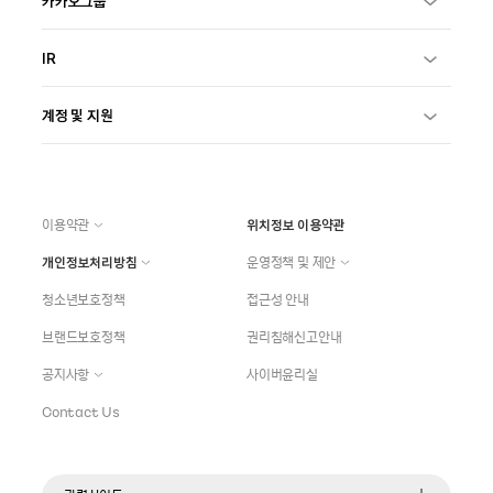
카카오그룹
IR
계정 및 지원
이용약관
위치정보 이용약관
개인정보처리방침
운영정책 및 제안
청소년보호정책
접근성 안내
브랜드보호정책
권리침해신고안내
공지사항
사이버윤리실
Contact Us