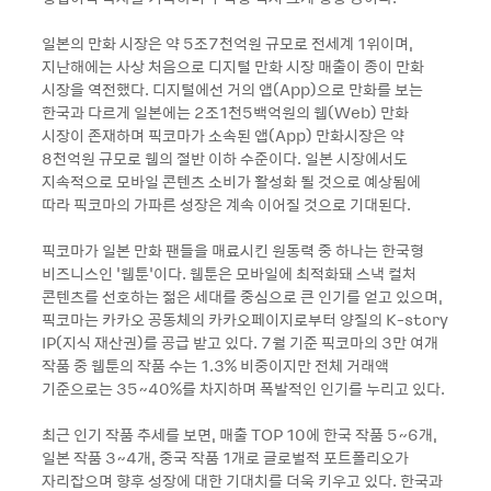
일본의 만화 시장은 약 5조7천억원 규모로 전세계 1위이며,
지난해에는 사상 처음으로 디지털 만화 시장 매출이 종이 만화
시장을 역전했다. 디지털에선 거의 앱(App)으로 만화를 보는
한국과 다르게 일본에는 2조1천5백억원의 웹(Web) 만화
시장이 존재하며 픽코마가 소속된 앱(App) 만화시장은 약
8천억원 규모로 웹의 절반 이하 수준이다. 일본 시장에서도
지속적으로 모바일 콘텐츠 소비가 활성화 될 것으로 예상됨에
따라 픽코마의 가파른 성장은 계속 이어질 것으로 기대된다.
픽코마가 일본 만화 팬들을 매료시킨 원동력 중 하나는 한국형
비즈니스인 ‘웹툰’이다. 웹툰은 모바일에 최적화돼 스낵 컬처
콘텐츠를 선호하는 젊은 세대를 중심으로 큰 인기를 얻고 있으며,
픽코마는 카카오 공동체의 카카오페이지로부터 양질의 K-story
IP(지식 재산권)를 공급 받고 있다. 7월 기준 픽코마의 3만 여개
작품 중 웹툰의 작품 수는 1.3% 비중이지만 전체 거래액
기준으로는 35~40%를 차지하며 폭발적인 인기를 누리고 있다.
최근 인기 작품 추세를 보면, 매출 TOP 10에 한국 작품 5~6개,
일본 작품 3~4개, 중국 작품 1개로 글로벌적 포트폴리오가
자리잡으며 향후 성장에 대한 기대치를 더욱 키우고 있다. 한국과