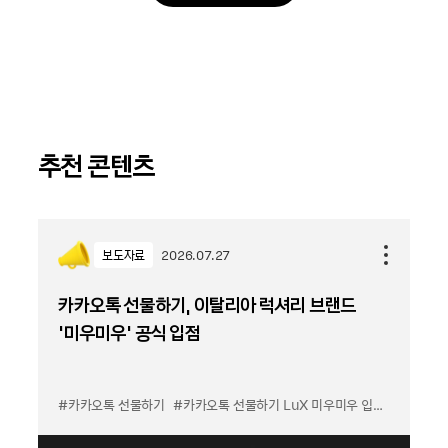
추천 콘텐츠
보도자료
2026.07.27
카카오톡 선물하기, 이탈리아 럭셔리 브랜드
'미우미우' 공식 입점
#카카오톡 선물하기
#카카오톡 선물하기 LuX 미우미우 입점
#선물하기