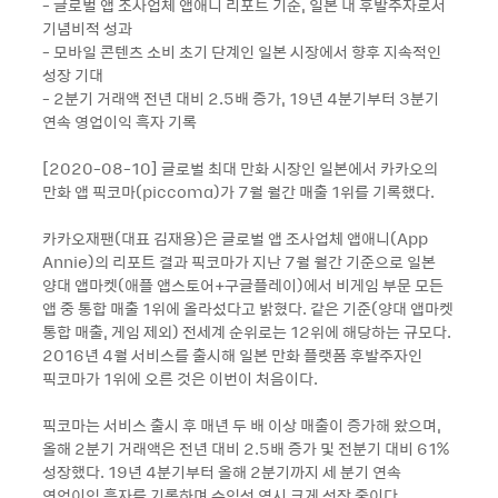
- 글로벌 앱 조사업체 앱애니 리포트 기준, 일본 내 후발주자로서
기념비적 성과
- 모바일 콘텐츠 소비 초기 단계인 일본 시장에서 향후 지속적인
성장 기대
- 2분기 거래액 전년 대비 2.5배 증가, 19년 4분기부터 3분기
연속 영업이익 흑자 기록
[2020-08-10] 글로벌 최대 만화 시장인 일본에서 카카오의
만화 앱 픽코마(piccoma)가 7월 월간 매출 1위를 기록했다.
카카오재팬(대표 김재용)은 글로벌 앱 조사업체 앱애니(App
Annie)의 리포트 결과 픽코마가 지난 7월 월간 기준으로 일본
양대 앱마켓(애플 앱스토어+구글플레이)에서 비게임 부문 모든
앱 중 통합 매출 1위에 올라섰다고 밝혔다. 같은 기준(양대 앱마켓
통합 매출, 게임 제외) 전세계 순위로는 12위에 해당하는 규모다.
2016년 4월 서비스를 출시해 일본 만화 플랫폼 후발주자인
픽코마가 1위에 오른 것은 이번이 처음이다.
픽코마는 서비스 출시 후 매년 두 배 이상 매출이 증가해 왔으며,
올해 2분기 거래액은 전년 대비 2.5배 증가 및 전분기 대비 61%
성장했다. 19년 4분기부터 올해 2분기까지 세 분기 연속
영업이익 흑자를 기록하며 수익성 역시 크게 성장 중이다.