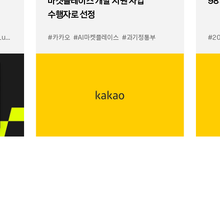
마켓플레이스 개발 지원 사업’
98
수행자로 선정
입점
#카카오
#선물하기 LuX
#AI마켓플레이스
#선물하기 미우미우 입점
#과기정통부
#MiuMiu
#2