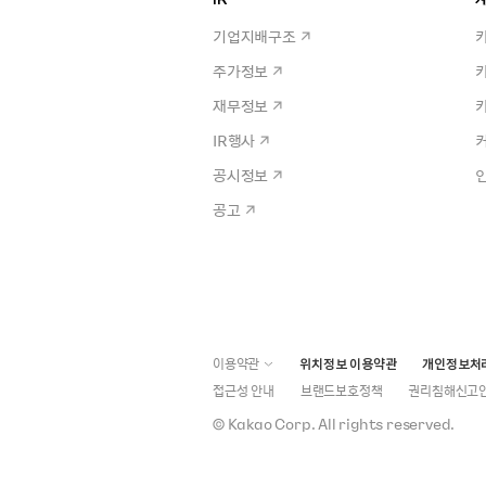
기업지배구조
주가정보
재무정보
IR행사
공시정보
공고
이용약관
위치정보 이용약관
개인정보처
접근성 안내
브랜드보호정책
권리침해신고
©
Kakao Corp.
All rights reserved.