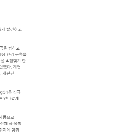
 쉽게 발견하고
 곡을 접하고
감상 환경 구축을
신설 ▲팬맺기 한
입했다. 개편
, 개편된
ng31은 신규
는 안타깝게
 자동으로
 전체 곡 목록
 취지에 맞춰