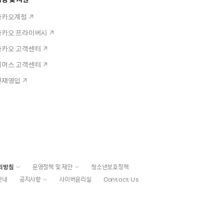
카카오계정
카카오 프라이버시
카카오 고객센터
커머스 고객센터
인재영입
리방침
운영정책 및 제안
청소년보호정책
안내
공지사항
사이버윤리실
Contact Us