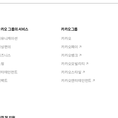
카카오 그룹의 서비스
카카오그룹
커뮤니케이션
카카오
일상편의
카카오페이
비즈니스
카카오뱅크
쇼핑
카카오모빌리티
엔터테인먼트
카카오스타일
임팩트
카카오엔터테인먼트
정 및 지원