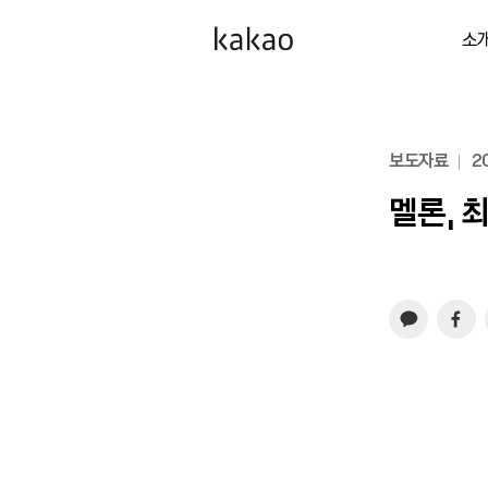
소
보도자료
20
멜론, 최