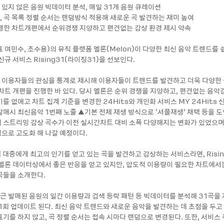
 있지 않은 음원 빅데이터 분석, 매일 31개 음원 큐레이션
, 곡 목록 정렬 순서는 랜덤방식 적용해 새로운 곡 발견하는 재미 높여
 진행한 차트개편에서 순위경쟁 지양하고 편견없는 감상 환경 제시 약속
 여민수, 조수용)의 뮤직 플랫폼 멜론(Melon)이 다양한 최신 음악 트렌드를
신규 서비스 Rising31(라이징31)을 선보인다.
일 이용자들의 관심을 통계로 제시해 이용자들이 트렌드를 발견하고 더욱 다양한
 차트 개편을 진행한 바 있다. 당시 멜론은 순위 경쟁을 지양하고, 편견없는 음악
를 없애고 차트 집계 기준을 변경한 24Hits와 개인화 서비스 MY 24Hits 
발매시 최신음악 1번째 노출 ▲기본 전체 재생 방식으로 ‘셔플재생’ 채택 등을 도
 스트리밍 감상 곡수가 이전 실시간차트 대비 소폭 다양해지는 변화가 있었으며
으로 고도화 해 나갈 예정이다.
재 대중에게 최고의 인기를 얻고 있는 곡을 발견하고 감상하는 서비스라면, Risi
 멜론 데이터상에서 좋은 반응을 얻고 있지만, 압도적 이용량이 필요한 차트에서
곡들을 소개한다.
 최근 발매된 음원의 일간 이용량과 검색 등락 패턴 등 빅데이터를 분석해 31곡을
1회 업데이트 된다. 최신 음악 트렌드와 새로운 음악을 발견하는 데 초점을 두고
기를 하지 않고, 곡 정렬 순서는 접속 시마다 랜덤으로 변경된다. 또한, 서비스