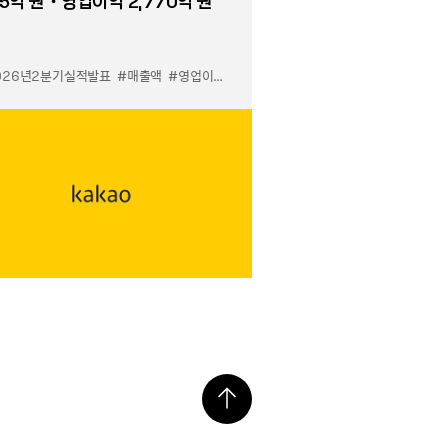
5억 원・영업이익 2,770억 원
026년2분기실적발표
#매출액
#영업이익