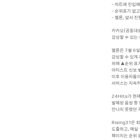
- 차트에 진입해
- 순위표기 없고
- 멜론, 앞서
카카오(공동대표
감상할 수 있는 
멜론은 7월 6
감상할 수 있게
위해 ▲순위 표기
아티스트 신보 
이후 이용자들의
서비스는 지속적
24Hits가 현
발매된 음원 중
만나지 못했던 
Rising31은
도출하고, 매일 
페이지는 순위 표