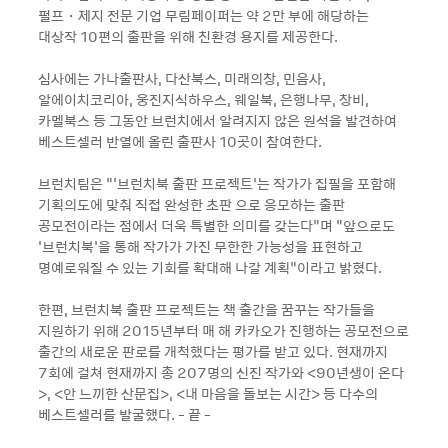
펄프・제지 전문 기업 무림페이퍼는 약 2만 부에 해당하는
대상작 10편의 출판을 위해 친환경 용지를 제공한다.
심사에는 가나출판사, 다산북스, 미래의창, 민음사,
알에이치코리아, 웅진지식하우스, 웨일북, 은행나무, 창비,
카멜북스 등 그동안 브런치에서 알려지지 않은 원석을 발견하여
베스트셀러 반열에 올린 출판사 10곳이 참여한다.
브런치팀은 “'브런치북 출판 프로젝트’는 작가가 집필을 포함해
기획의도에 맞춰 직접 완성한 초판 으로 응모하는 출판
공모전이라는 점에서 더욱 특별한 의미를 갖는다”며 “앞으로도
'브런치북'을 통해 작가가 가진 무한한 가능성을 표현하고
명예로워질 수 있는 기회를 확대해 나갈 계획”이라고 밝혔다.
한편, 브런치북 출판 프로젝트는 책 출간을 꿈꾸는 작가들을
지원하기 위해 2015년부터 매 해 카카오가 진행하는 공모전으로
출간의 새로운 판로를 개척했다는 평가를 받고 있다. 현재까지
7회에 걸쳐 현재까지 총 207명의 신진 작가와 <90년생이 온다
>, <안 느끼한 산문집>, <내 마음을 돌보는 시간> 등 다수의
베스트셀러를 발굴했다. - 끝 -