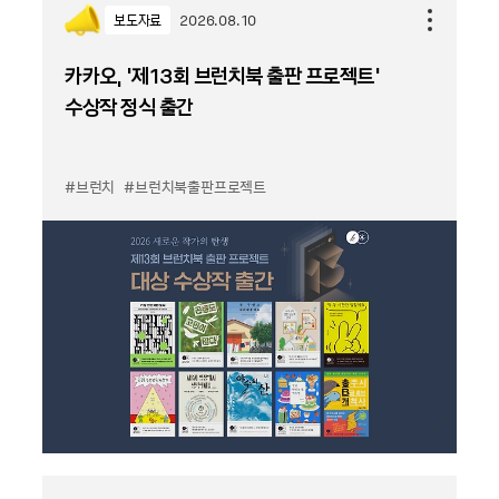
보도자료
2026.08.10
카카오, '제13회 브런치북 출판 프로젝트'
수상작 정식 출간
#브런치
#브런치북출판프로젝트