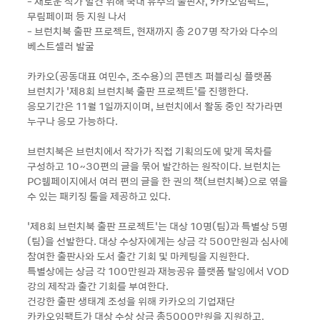
- 새로운 작가 발견 위해 국내 유수의 출판사, 카카오임팩트,
무림페이퍼 등 지원 나서
- 브런치북 출판 프로젝트, 현재까지 총 207명 작가와 다수의
베스트셀러 발굴
카카오(공동대표 여민수, 조수용)의 콘텐츠 퍼블리싱 플랫폼
브런치가 ‘제8회 브런치북 출판 프로젝트’를 진행한다.
응모기간은 11월 1일까지이며, 브런치에서 활동 중인 작가라면
누구나 응모 가능하다.
브런치북은 브런치에서 작가가 직접 기획의도에 맞게 목차를
구성하고 10~30편의 글을 묶어 발간하는 원작이다. 브런치는
PC웹페이지에서 여러 편의 글을 한 권의 책(브런치북)으로 엮을
수 있는 패키징 툴을 제공하고 있다.
‘제8회 브런치북 출판 프로젝트’는 대상 10명(팀)과 특별상 5명
(팀)을 선발한다. 대상 수상자에게는 상금 각 500만원과 심사에
참여한 출판사와 도서 출간 기회 및 마케팅을 지원한다.
특별상에는 상금 각 100만원과 재능공유 플랫폼 탈잉에서 VOD
강의 제작과 출간 기회를 부여한다.
건강한 출판 생태계 조성을 위해 카카오의 기업재단
카카오임팩트가 대상 수상 상금 총5000만원을 지원하고,