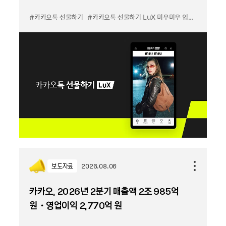
#카카오톡 선물하기
#카카오톡 선물하기 LuX 미우미우 입점
#선물하기
보도자료
2026.08.06
카카오, 2026년 2분기 매출액 2조 985억
원・영업이익 2,770억 원