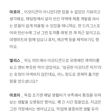
아포이
_ 이모티콘이 아니었다면 잡을 수 없었던 기회라고
생각해요. 채팅창에서 널리 쓰인 덕택에 제품 개발을 하시
는 분들이 쉽게 떠올릴 수 있었을 테니까요. 한 드러그스토
어와 탄산수에 그냥 그런 토끼를 래핑 한 게 최근 일이고요.
대형마트와 함께 담요나 휴지, 에코백 등을 제작하기도 했
어요.
앨리스
_ 저도 마트에서 이모티콘으로 유명해진 캐릭터를
보고 괜히 뿌듯한 적이 많았어요. ‘성공한 이모티콘 작가’라
는 호칭이 어색하지 않은데요, 어느 정도로 경제적 홀가분
함을 얻으셨나요?
아포이
_ 독립 초기엔 매달 생활비가 부족해서 통장을 뒤져
보는 생활을 오랫동안 했어요. 꽤 긴 시간 힘들었죠. 지금은
그런 걱정에서는 벗어났고요. 작업에 열중하면 생활 유지