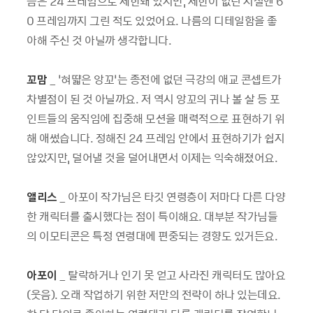
즘은 24 프레임으로 제한돼 있지만, 제한이 없던 시절엔 6
0 프레임까지 그린 적도 있었어요. 나름의 디테일함을 좋
아해 주신 것 아닐까 생각합니다.
꼬맘
_ ‘혀땳은 앙꼬’는 종전에 없던 극강의 애교 콘셉트가
차별점이 된 것 아닐까요. 저 역시 앙꼬의 귀나 볼 살 등 포
인트들의 움직임에 집중해 모션을 매력적으로 표현하기 위
해 애썼습니다. 정해진 24 프레임 안에서 표현하기가 쉽지
않았지만, 덜어낼 것을 덜어내면서 이제는 익숙해졌어요.
앨리스
_ 아포이 작가님은 타깃 연령층이 저마다 다른 다양
한 캐릭터를 출시했다는 점이 특이해요. 대부분 작가님들
의 이모티콘은 특정 연령대에 편중되는 경향도 있거든요.
아포이
_ 탈락하거나 인기 못 얻고 사라진 캐릭터도 많아요
(웃음). 오래 작업하기 위한 저만의 전략이 하나 있는데요.