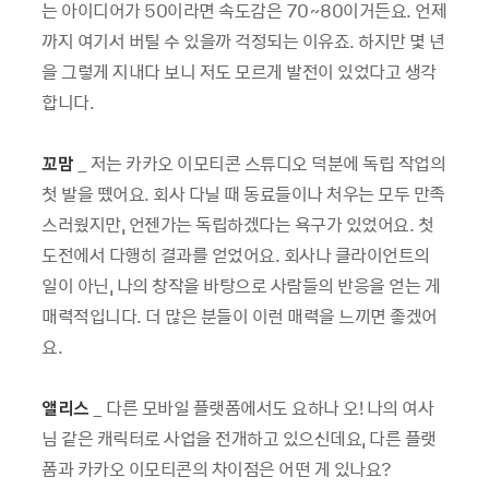
는 아이디어가 50이라면 속도감은 70~80이거든요. 언제
까지 여기서 버틸 수 있을까 걱정되는 이유죠. 하지만 몇 년
을 그렇게 지내다 보니 저도 모르게 발전이 있었다고 생각
합니다.
꼬맘
_ 저는 카카오 이모티콘 스튜디오 덕분에 독립 작업의
첫 발을 뗐어요. 회사 다닐 때 동료들이나 처우는 모두 만족
스러웠지만, 언젠가는 독립하겠다는 욕구가 있었어요. 첫
도전에서 다행히 결과를 얻었어요. 회사나 클라이언트의
일이 아닌, 나의 창작을 바탕으로 사람들의 반응을 얻는 게
매력적입니다. 더 많은 분들이 이런 매력을 느끼면 좋겠어
요.
앨리스
_ 다른 모바일 플랫폼에서도 요하나 오! 나의 여사
님 같은 캐릭터로 사업을 전개하고 있으신데요, 다른 플랫
폼과 카카오 이모티콘의 차이점은 어떤 게 있나요?