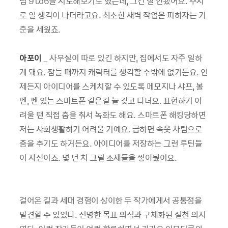
럼 9to6를 시도해보기도 했는데, 그건 잘 안됐어요. 수시
로 일 생각이 나더라고요. 최소한 새벽 작업은 피하자는 기
준을 세웠죠.
아포이
_ 사무실이 따로 있긴 하지만, 집에서도 자주 일하
게 돼요. 잠들 때까지 캐릭터를 생각할 수밖에 없거든요. 언
제든지 아이디어를 스케치할 수 있도록 메모지나 샤프, 볼
펜, 펜 있는 스마트폰 같은걸 늘 갖고 다녀요. 표현하기 어
려울 땐 직접 춤을 춰서 녹화도 해요. 스마트폰 해킹당하면
저는 사회생활하기 어려울 거예요. 급하면 속옷 차림으로
춤을 추기도 하거든요. 아이디어를 저장하는 그런 루틴들
이 자산이죠. 몇 년 치 그릴 소재들을 쌓아뒀어요.
걸어온 길과 세대 경험이 상이한 두 작가에게서 공통점을
발견할 수 있었다. 선명한 목표 의식과 구체화된 실천 의지