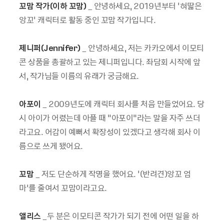
꼬맘 작가(이하 꼬맘)
_ 안녕하세요, 2019년부터 ‘혀딻은
앙꼬’ 캐릭터로 활동 중인 꼬맘 작가입니다.
제니퍼(Jennifer)
_ 안녕하세요, 저는 카카오에서 이모티
콘 상품을 총괄하고 있는 제니퍼입니다. 좌담회 시작에 앞
서, 작가님들 이름의 유래가 궁금해요.
아포이
_ 2009년도에 캐릭터 회사를 처음 만들었어요. 당
시 아이가 어렸는데 아플 때 “아포이”라는 말을 자주 쓰더
라고요. 어감이 예뻐서 확장성이 있겠다고 생각해 회사 이
름으로 쓰게 됐어요.
꼬맘
_ 저도 단순하게 작명을 했어요. ‘(반려견)앙꼬 엄
마’를 줄여서 꼬맘이라고요.
앨리스
_두 분은 이모티콘 작가가 되기 전에 어떤 일을 하