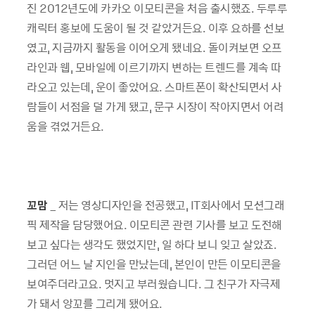
진 2012년도에 카카오 이모티콘을 처음 출시했죠. 두루루
캐릭터 홍보에 도움이 될 것 같았거든요. 이후 요하를 선보
였고, 지금까지 활동을 이어오게 됐네요. 돌이켜보면 오프
라인과 웹, 모바일에 이르기까지 변하는 트렌드를 계속 따
라오고 있는데, 운이 좋았어요. 스마트폰이 확산되면서 사
람들이 서점을 덜 가게 됐고, 문구 시장이 작아지면서 어려
움을 겪었거든요.
꼬맘
_ 저는 영상디자인을 전공했고, IT회사에서 모션그래
픽 제작을 담당했어요. 이모티콘 관련 기사를 보고 도전해
보고 싶다는 생각도 했었지만, 일 하다 보니 잊고 살았죠.
그러던 어느 날 지인을 만났는데, 본인이 만든 이모티콘을
보여주더라고요. 멋지고 부러웠습니다. 그 친구가 자극제
가 돼서 앙꼬를 그리게 됐어요.