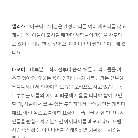
앨리스
_ 아포이 작가님은 개성이 다른 여러 캐릭터를 갖고
계시는데, 이들이 출시될 때마다 사람들의 마음을 사로잡
고 있어 더 대단한 것 같아요. 아이디어의 원천은 어디에 있
나요?
아포이
_ 대부분 대학시절부터 습작 해 둔 캐릭터들을 꺼내
쓰고 있어요. 요하는 육아 일기나 스케치로 남겨둔 유난히
무뚝뚝하던 제 딸아이의 모습을 모티프로 하고 있습니다.
두루루는 아들의 아토피 때문에 서울을 떠나야 할까 고민
할 때, 시골에서 볼 수 있는 두더지에서 착안해 만든 캐릭터
예요. 이런 식으로 특이한 표정이나 습관을 가진 친구나 지
인들을 관찰해서 기본적인 아이디어를 메모해둬요. 오랜
시간 축적해 둔 아이디어를 스케치하면 기획하는 시간을