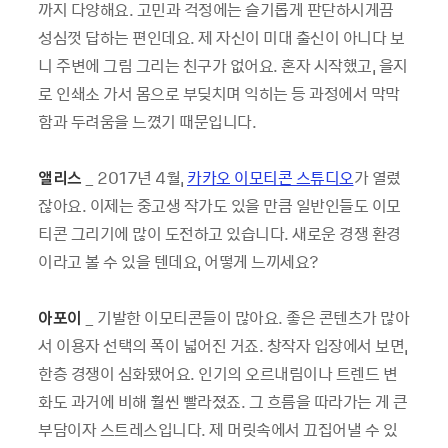
까지 다양해요. 고민과 걱정에는 슬기롭게 판단하시게끔
성심껏 답하는 편인데요. 제 자신이 미대 출신이 아니다 보
니 주변에 그림 그리는 친구가 없어요. 혼자 시작했고, 을지
로 인쇄소 가서 몸으로 부딪치며 익히는 등 과정에서 막막
함과 두려움을 느꼈기 때문입니다.
앨리스
_ 2017년 4월,
카카오 이모티콘 스튜디오
가 열렸
잖아요. 이제는 중고생 작가도 있을 만큼 일반인들도 이모
티콘 그리기에 많이 도전하고 있습니다. 새로운 경쟁 환경
이라고 볼 수 있을 텐데요, 어떻게 느끼세요?
아포이
_ 기발한 이모티콘들이 많아요. 좋은 콘텐츠가 많아
서 이용자 선택의 폭이 넓어진 거죠. 창작자 입장에서 보면,
한층 경쟁이 심화됐어요. 인기의 오르내림이나 트렌드 변
화도 과거에 비해 훨씬 빨라졌죠. 그 흐름을 따라가는 게 큰
부담이자 스트레스입니다. 제 머릿속에서 끄집어낼 수 있