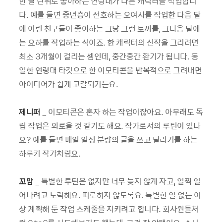
한 달 단위로 좋아하는 연령대가 다른 캐릭터를 작업합니
다. 예를 들면 중년층이 선호하는 오여사를 작업한 다음 달
에 어린 친구들이 좋아하는 그냥 그런 토끼를, 그다음 달에
는 요하를 작업하는 식이죠. 한 캐릭터의 신작을 그리려면
최소 3개월이 걸리는 셈인데, 중간중간 환기가 됩니다. 동
일한 연령대 타깃으로 한 이모티콘을 반복적으로 그려내면
아이디어가 쉽게 고갈되거든요.
제니퍼
_ 이모티콘은 혼자 하는 작업이잖아요. 아무래도 독
립 작업은 외로울 것 같기도 해요. 작가로서의 루틴이 있나
요? 예를 들면 매일 일정 분량의 글을 쓰고 달리기를 하는
하루키 작가처럼요.
꼬맘
_ 특별한 루틴은 없지만 너무 늦지 않게 자고, 일찍 일
어나려고 노력해요. 피로하지 않도록요. 특별한 일 없는 이
상 계획해 둔 작업 스케줄을 지키려고 합니다. 회사원들처