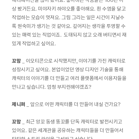
상 봤거든요. 미야자키 하야오를 좋아해요. 흰 수염을 달고
작업하는 모습이 멋져요. 그림 그리는 일은 시간이 지날수
록 원숙미가 생기는 것 같아요. 깊어지는 생각을 투영할 수
있는 매력 있는 직업이죠. 도태되지 않고 오래 버티면서 재
밌게 작업하고 싶어요.
꼬맘
_ 이모티콘으로 시작했지만, 이야기를 가진 캐릭터로
성장시키고 싶어요. 본업이었던 영상 디자인 기술을 통해
캐릭터의 이야기를 더 만들고 여러 플랫폼에서 이용자들을
만나고 싶습니다. 엄청 부지런해야겠죠?
제니퍼
_ 앞으로 어떤 캐릭터를 더 만들어 내실 건가요?
꼬맘
_ 최근 앙꼬 동생 뚱꼬를 단독 캐릭터로 발전시키고
있어요. 같은 세계관을 공유하는 캐릭터들을 더 만들어서
탄탄한 스토리 라인을 구성하고 싶습니다.