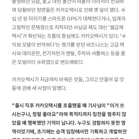
촬영하던 모습, 놓고 내린 물건이 떠올라 이리저리 전화하
며 당황하던 장면들은 카카오택시로 인해 옛 일이 됐다. 수
십 년 된 미터기를 스마트폰 GPS가 대체한다거나, 업계의
고질적인 문제점으로 지적되던 사납금 제도 대신 ‘월급제
택시’가 확산되는 흐름의 중심에도 카카오택시가 있다. ‘수
익화 모델이 빈약하다’는 평가를 받던 비즈니스는 고급 택
시와 대리운전, 전기자전거 렌털, 주차와 셔틀버스 등을 품
은 모빌리티 슈퍼앱으로 변모해왔다.
카카오택시가 지금까지 바꿔온 것들, 그리고 만들어 갈 것
들에 관해 세 사람이 말했다.
“
출시 직후 카카오택시를 호출했을 때 기사님이
“
이거 쓰
시는구나
,
정말 좋아요
”
라며 목적지까지 칭찬을 멈추지 않
았을 때 행복했던 기억이 납니다
.
누구도 경험하지 못한 영
역이었기에
,
초기에는 승객 입장에서만 기획하고 개발하던