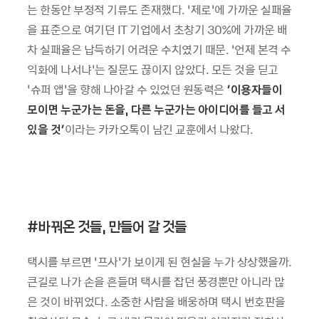
는 한동안 부정적 기류도 존재했다. ‘제로’에 가까운 실패율
을 표준으로 여기던 IT 기업에서 초창기 30%에 가까운 배
차 실패율은 납득하기 어려운 수치였기 때문. ‘언제 본격 수
익화에 나서냐’는 질문도 끊이지 않았다. 모든 것을 딛고
‘슈퍼 앱’을 향해 나아갈 수 있었던 원동력은
‘
이용자들이
모이면 누군가는 돈을
,
다른 누군가는 아이디어를 들고 서
있을 것
’
이라는 카카오톡이 남긴 교훈에서 나왔다.
#
바꿔온 것들
,
만들어 갈 것들
택시를 부르면 ‘프사’가 보이게 된 현실을 누가 상상했을까.
큰길로 나가 손을 흔들며 택시를 잡던 풍경뿐만 아니라 많
은 것이 바뀌었다. 소중한 사람을 배웅하며 택시 번호판을