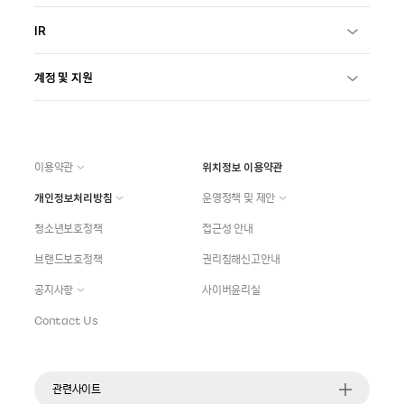
IR
계정 및 지원
이용약관
위치정보 이용약관
개인정보처리방침
운영정책 및 제안
청소년보호정책
접근성 안내
브랜드보호정책
권리침해신고안내
공지사항
사이버윤리실
Contact Us
관련사이트