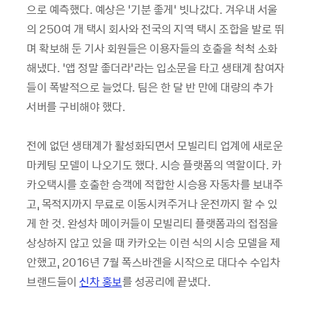
으로 예측했다. 예상은 ‘기분 좋게’ 빗나갔다. 겨우내 서울
의 250여 개 택시 회사와 전국의 지역 택시 조합을 발로 뛰
며 확보해 둔 기사 회원들은 이용자들의 호출을 척척 소화
해냈다. ‘앱 정말 좋더라’라는 입소문을 타고 생태계 참여자
들이 폭발적으로 늘었다. 팀은 한 달 반 만에 대량의 추가
서버를 구비해야 했다.
전에 없던 생태계가 활성화되면서 모빌리티 업계에 새로운
마케팅 모델이 나오기도 했다. 시승 플랫폼의 역할이다. 카
카오택시를 호출한 승객에 적합한 시승용 자동차를 보내주
고, 목적지까지 무료로 이동시켜주거나 운전까지 할 수 있
게 한 것. 완성차 메이커들이 모빌리티 플랫폼과의 접점을
상상하지 않고 있을 때 카카오는 이런 식의 시승 모델을 제
안했고, 2016년 7월 폭스바겐을 시작으로 대다수 수입차
브랜드들이
신차 홍보
를 성공리에 끝냈다.