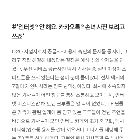
#'
인터넷
?
안 해요.
카카오톡
?
손녀 사진 보려고
쓰죠
’
O2O 사업자로서 공급자-이용자 측면의 문제를 동시에, 그
리고 직접 해결해 내겠다는 결정은 예상 밖의 숙제들을 안
겼다. 우선 서비스 공급자인 택시 기사들 중 절반 이상이 스
마트폰을 쓰지 않는다는 점이 눈에 들어왔다. 전체 택시의
7할이 개인택시라는 점도 난맥상이었다. 회사에 소속되지
않은 기사들이 어떤 창구를 통해 소통하고 모이는지, 인터
넷 비즈니스만 해 오던 크루들은 알 턱이 없었다. TF 원들
은 가족이 관련 업계에 몸 담고 있는 크루들이 건넨 조언을
바탕으로 기사들이 모인 인터넷 카페와 조기 축구회, 택시
미터점(영수증 용지를 갈아 끼우거나 미터기를 세팅해 주
는 곳) 등을 찾아 헤맸다. 고령의 택시 기사들과 운수 사업