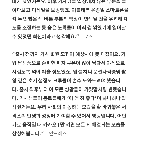
때가 있었거든요
.
이후 기사님들 입장에서 많은 부분을 들
여다보고 디테일을 보강했죠
.
이를테면 온종일 스마트폰을
켜 두면 밝은 색 버튼 부분의 액정이 변색될 것을 우려해 채
도를 조절하는 등 숨은 노력들이 여러 겹 쌓였기에 일어날
수 있었던 혁신이라고 생각해요
.”
_ 로스
“
출시 전까지 기사 회원 모집이 예상치에 못 미쳤어요
.
가
입 답례품으로 준비한 피자 쿠폰이 많이 남아서 야식으로
지겹도록 먹어 치울 정도였죠
.
앱 설치나 운전자격증명 촬
영 같은 초기 설정도 크루들이 손수 도와드려야 했습니
다
.
출시 직후부터 이 모든 상황들이 거짓말처럼 변했습니
다
.
기사님들이 동료들에게
‘
이 앱 참 좋다
’
며 하나하나 알
려줬거든요
.
우리 사회의 이동하는 모습을 확 바꿔놓은 서
비스의 탄생과 성장에 기여할 수 있어서 영광입니다
.
어딘
가로 움직일 때 카카오
T
만 켜면 모든 게 해결되는 모습을
상상해봅니다
.”
_ 안드레스