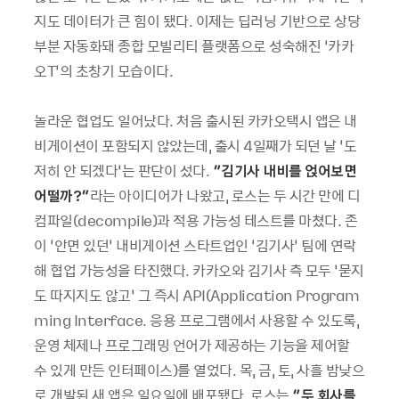
지도 데이터가 큰 힘이 됐다. 이제는 딥러닝 기반으로 상당
부분 자동화돼 종합 모빌리티 플랫폼으로 성숙해진 ‘카카
오T’의 초창기 모습이다.
놀라운 협업도 일어났다. 처음 출시된 카카오택시 앱은 내
비게이션이 포함되지 않았는데, 출시 4일째가 되던 날 ‘도
저히 안 되겠다’는 판단이 섰다.
“
김기사 내비를 얹어보면
어떨까?”
라는 아이디어가 나왔고, 로스는 두 시간 만에 디
컴파일(decompile)과 적용 가능성 테스트를 마쳤다. 존
이 ‘안면 있던’ 내비게이션 스타트업인 ‘김기사’ 팀에 연락
해 협업 가능성을 타진했다. 카카오와 김기사 측 모두 ‘묻지
도 따지지도 않고’ 그 즉시 API(Application Program
ming Interface. 응용 프로그램에서 사용할 수 있도록,
운영 체제나 프로그래밍 언어가 제공하는 기능을 제어할
수 있게 만든 인터페이스)를 열었다. 목, 금, 토, 사흘 밤낮으
로 개발된 새 앱은 일요일에 배포됐다. 로스는
“두 회사를