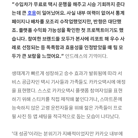
“
수입차가 무료로 택시 운행을 해주고 시승 기회까지 준다
는데 큰
호응
이 일어났어요
.
사실 내부 여력이 없어서 통계
페이지나 배차를 모조리 수작업했었지만,
반향은 대단했
죠
.
플랫폼 수익화 가능성을 확인한 첫 프로젝트이기도 했
습니다
.
참여한 브랜드들 모두가 본사에 리포트 해 우수 사
례로 선정되는 등 독특함과 효용성을 인정받았을 때 팀 모
두가 큰 보람을 느꼈어요
.”
안드레스의 기억이다.
생태계가 빠르게 성장하고 승수 효과가 발휘됨에 따라 서
비스 공급자인 택시 기사들과 가족들도 카카오택시에 애정
을 표현했다. 스스로 카카오택시 플랫폼 참여자임을 표현
하기 위해 스티커를 직접 제작해 붙인다거나, 스마트폰에
능숙하지 않은 고령 운전자들을 위해 젊은 가족들이 프로
필 사진 등 앱 세팅을 적극적으로 돕는 모습이 나타났다.
‘대 성공’이라는 분위기가 지배적이었지만 카카오 내부에