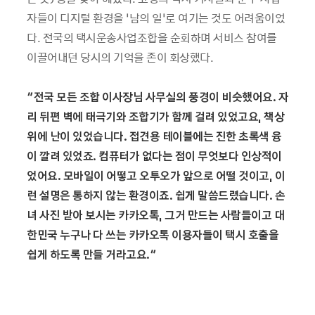
자들이 디지털 환경을 ‘남의 일’로 여기는 것도 어려움이었
다. 전국의 택시운송사업조합을 순회하며 서비스 참여를
이끌어내던 당시의 기억을 존이 회상했다.
“
전국 모든 조합 이사장님 사무실의 풍경이 비슷했어요
.
자
리 뒤편 벽에 태극기와 조합기가 함께 걸려 있었고요
,
책상
위에 난이 있었습니다
.
접견용 테이블에는 진한 초록색 융
이 깔려 있었죠
.
컴퓨터가 없다는 점이 무엇보다 인상적이
었어요
.
모바일이 어떻고 오투오가 앞으로 어떨 것이고
,
이
런 설명은 통하지 않는 환경이죠
.
쉽게 말씀드렸습니다
.
손
녀 사진 받아 보시는 카카오톡
,
그거 만드는 사람들이고 대
한민국 누구나 다 쓰는 카카오톡 이용자들이 택시 호출을
쉽게 하도록 만들 거라고요.”