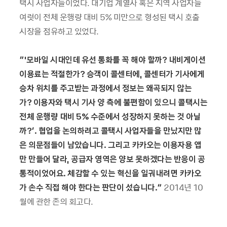
택시 사업자들이었다. 대기업 계열사 혹은 지역 사업자들
여럿이 전체 운행량 대비 5% 미만으로 형성된 택시 호출
시장을 점유하고 있었다.
“'
모바일 시대인데 유선 통화를 꼭 해야 할까?
내비게이션
이용료는 적절한가
?
승객이 콜센터에
,
콜센터가 기사에게
승차 위치를 주고받는 과정에서 정보는 왜곡되지 않는
가
?
이용자와 택시 기사 양 측에 불편함이 있으니 콜택시는
전체 운행량 대비
5%
수준에서 성장하지 못하는 것 아닐
까
?’.
협업을 논의하려고 콜택시 사업자들을 만났지만 많
은 의문점들이 남았습니다
.
그리고 카카오는 이용자용 앱
만 만들어 달라
,
공급자 영역은 양보 못하겠다는 반응이 공
통적이었어요
.
체감할 수 있는 혁신을 일궈내려면 카카오
가 손수 직접 해야 한다는 판단이 섰습니다
.”
2014년 10
월에 관한 존의 회고다.