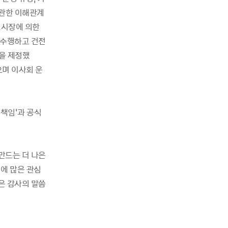
 관한 이해관계
△시장에 의한
 수행하고 건전
을 제정했
으며 이사회 운
 책임'과 공식
만드는 더 나은
정에 많은 관심
깊은 감사의 말씀