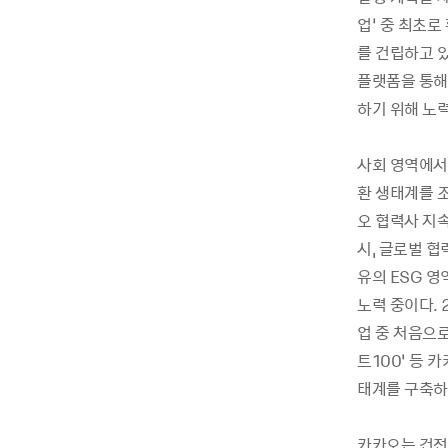
업’ 중 최초로
를 건립하고 
플랫폼을 통해
하기 위해 노력
사회 영역에서
환 생태계를 
오 협력사 지
시, 글로벌 협
유의 ESG 영역
노력 중이다. 
업 중 처음으로
트100’ 등
태계를 구축하
카카오는 건전하