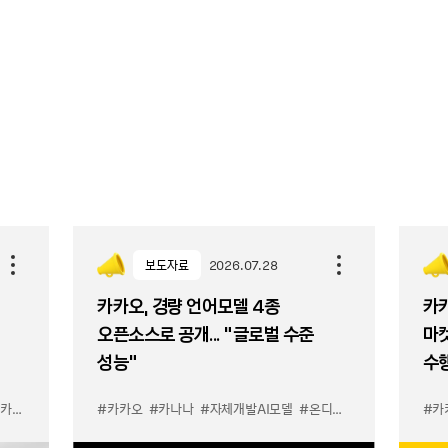
보도자료
2026.07.28
카카오, 경량 언어모델 4종
카카
오픈소스로 공개... “글로벌 수준
마켓
성능”
수
의약속과책임
#카카오
#카나나
#자체개발AI모델
#온디바이스
#카