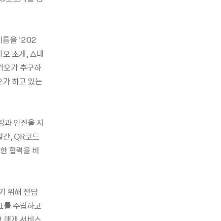
름을 ‘202
오 소개, △네
카오가 추구하
오가 하고 있는
강과 안전을 지
발간, QR코드
한 협력을 비
기 위해 전담
목표를 수립하고
보 매개 서비스