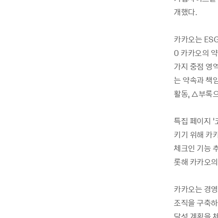
개했다.
카카오는 ESG
0 카카오의 
가지 중점 영
는 약속과 책
활동, △부록
특집 페이지 
키기 위해 카카
체크인 기능 
롯해 카카오의
카카오는 경영
조직을 구축하
달성 계획을 체