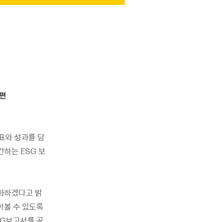
개편
목표와 성과를 담
간하는 ESG 보
강화하겠다고 밝
아볼 수 있도록
G보고서를 공