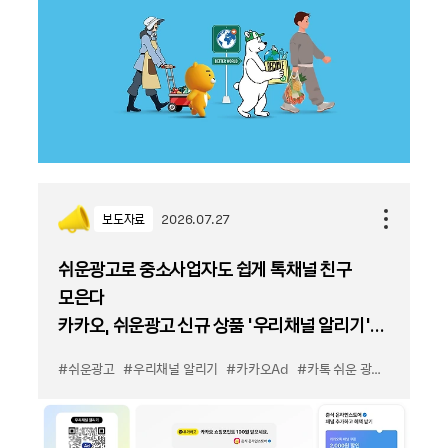
보도자료
2026.07.27
쉬운광고로 중소사업자도 쉽게 톡채널 친구
모은다
카카오, 쉬운광고 신규 상품 '우리채널 알리기'
출시
#쉬운광고
#우리채널 알리기
#카카오Ad
#카톡 쉬운 광고
#카톡 우