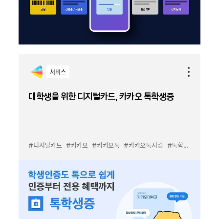
서비스
대학생을 위한 디지털카드, 카카오 톡학생증
#디지털카드
#카카오
#카카오톡
#카카오톡지갑
#톡학생증