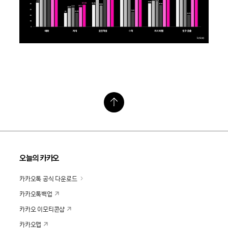
오늘의 카카오
카카오톡 공식 다운로드
카카오톡백업
카카오 이모티콘샵
카카오맵