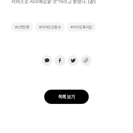
서비스로 자리매김할 것"이라고 밝혔다. [끝]
#2천만명
#카카오인증서
#카카오톡지갑
목록 보기