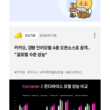
보도자료
2026.07.28
카카오, 경량 언어모델 4종 오픈소스로 공개...
“글로벌 수준 성능”
#카카오
#카나나
#자체개발AI모델
#온디바이스