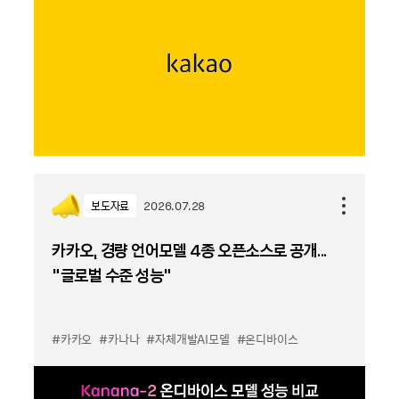
보도자료
2026.07.28
카카오, 경량 언어모델 4종 오픈소스로 공개...
“글로벌 수준 성능”
#카카오
#카나나
#자체개발AI모델
#온디바이스