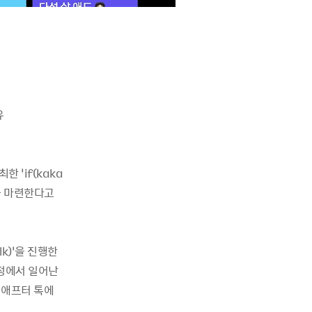
유
 ‘if(kaka
를 마련한다고
lk)’을 진행한
과정에서 일어난
 애프터 톡에