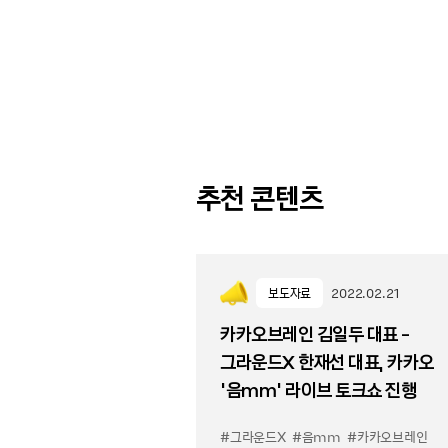
추천 콘텐츠
보도자료
2022.02.21
카카오브레인 김일두 대표 -
그라운드X 한재선 대표, 카카오
‘음mm’ 라이브 토크쇼 진행
#그라운드X
#음mm
#카카오브레인