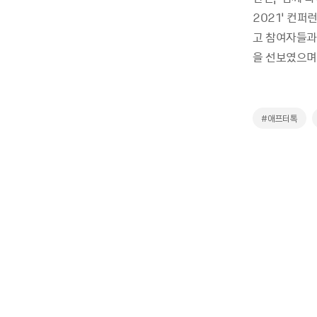
2021’ 컨퍼
고 참여자들과
을 선보였으며,
#애프터톡