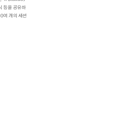
방식 등을 공유하
0여 개의 세션