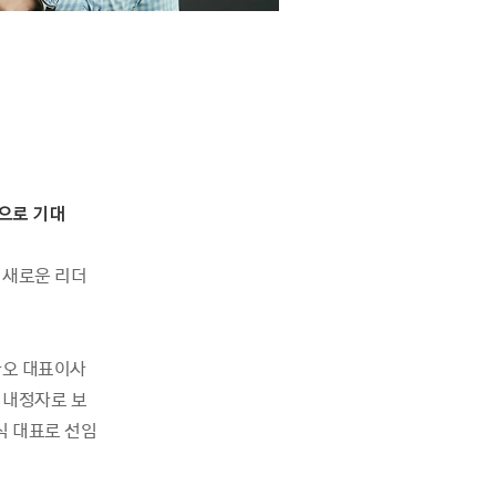
으로
기대
끌 새로운 리더
카카오 대표이사
표 내정자로 보
식 대표로 선임