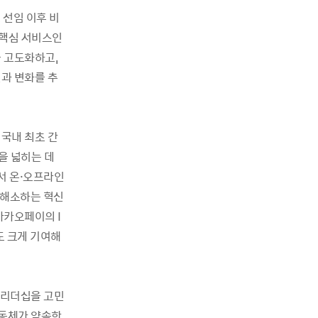
 선임 이후 비
 핵심 서비스인
를 고도화하고,
선과 변화를 추
 국내 최초 간
을 넓히는 데
서 온·오프라인
을 해소하는 혁신
카카오페이의 I
 크게 기여해
 리더십을 고민
공동체가 약속한