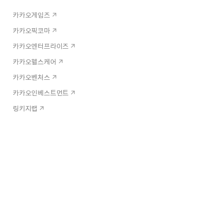
카카오게임즈
카카오픽코마
카카오엔터프라이즈
카카오헬스케어
카카오벤처스
카카오인베스트먼트
링키지랩