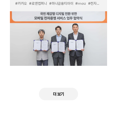
#카카오
#로앤컴퍼니
#하나금융티아이
#mou
#전자문서
더 보기