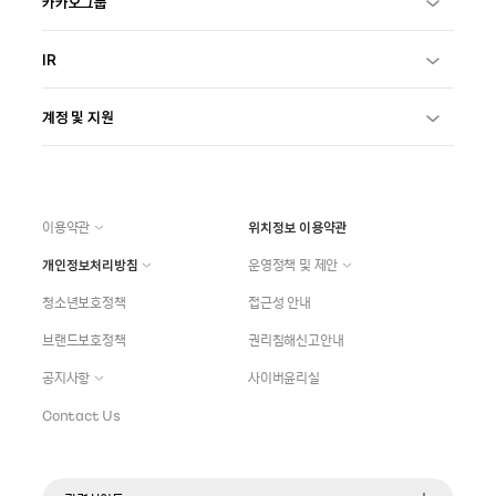
카카오그룹
IR
계정 및 지원
이용약관
위치정보 이용약관
개인정보처리방침
운영정책 및 제안
청소년보호정책
접근성 안내
브랜드보호정책
권리침해신고안내
공지사항
사이버윤리실
Contact Us