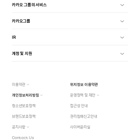
카카오 그룹의 서비스
카카오그룹
IR
계정 및 지원
이용약관
위치정보 이용약관
개인정보처리방침
운영정책 및 제안
청소년보호정책
접근성 안내
브랜드보호정책
권리침해신고안내
공지사항
사이버윤리실
Contact Us