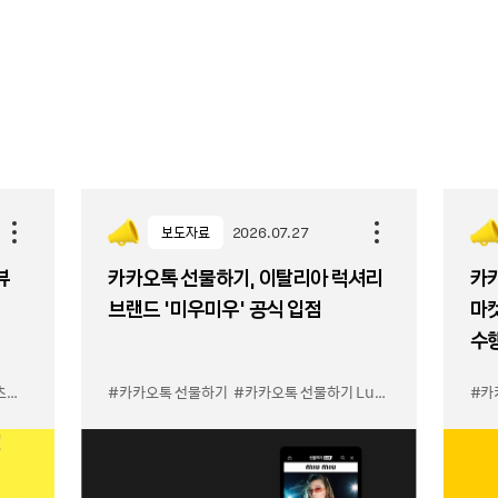
보도자료
2026.07.27
뷰
카카오톡 선물하기, 이탈리아 럭셔리
카카
브랜드 '미우미우' 공식 입점
마켓
수
비스
#카카오톡 선물하기
#카카오톡 선물하기 LuX 미우미우 입점
#카
#선