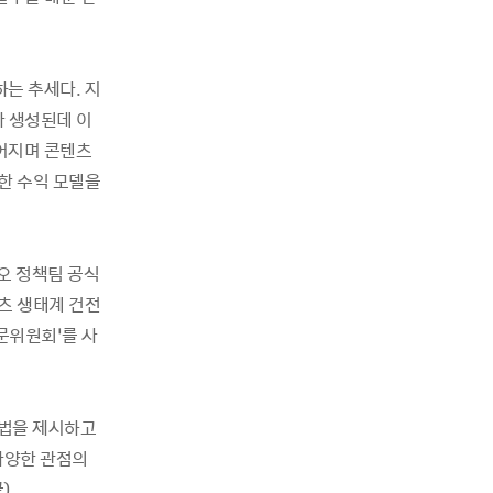
는 추세다. 지
가 생성된데 이
들어지며 콘텐츠
한 수익 모델을
오 정책팀 공식
츠 생태계 건전
문위원회’를 사
방법을 제시하고
 다양한 관점의
)