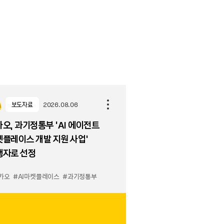
보도자료
2026.08.06
오, 과기정통부 ‘AI 에이전트
플레이스 개발 지원 사업’
행자로 선정
카오
물하기 LuX
#AI마켓플레이스
#선물하기 미우미우 입점
#과기정통부
#MiuMiu