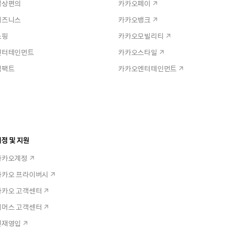
일상편의
카카오페이
비즈니스
카카오뱅크
쇼핑
카카오모빌리티
엔터테인먼트
카카오스타일
임팩트
카카오엔터테인먼트
정 및 지원
카카오계정
카카오 프라이버시
카카오 고객센터
커머스 고객센터
인재영입