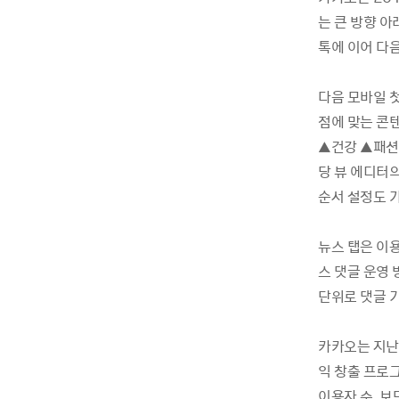
는 큰 방향 아
톡에 이어 다
다음 모바일 첫
점에 맞는 콘
▲건강 ▲패션 
당 뷰 에디터의
순서 설정도 
뉴스 탭은 이
스 댓글 운영 
단위로 댓글 기
카카오는 지난
익 창출 프로
이용자 수, 보