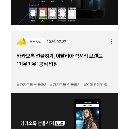
보도자료
2026.07.27
카카오톡 선물하기, 이탈리아 럭셔리 브랜드
'미우미우' 공식 입점
#카카오톡 선물하기
#카카오톡 선물하기 LuX 미우미우 입점
#선물하기