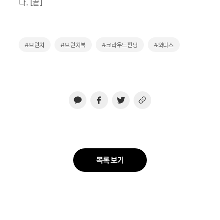
다. [끝]
#브런치
#브런치북
#크라우드펀딩
#와디즈
목록 보기