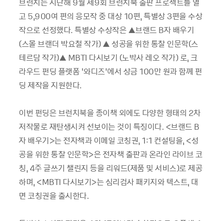
브런치는 지난해 9월 제9회 브런치북 출판 프로젝트를 열
고 5,900여 편의 응모작 중 대상 10편, 특별상 3편을 수상
작으로 선정했다. 특별상 수상작은 ▲브랜드 B자 배우기
(스몰 브랜더 박요철 작가) ▲ 성공을 위한 통찰 인문학(스
테르담 작가)▲ MBTI 다시보기 (노박사 레오 작가) 로, 크
라우드 펀딩 플랫폼 ‘와디즈’에서 상금 100만 원과 함께 펀
딩 제작을 지원한다.
이번 펀딩은 브런치북을 종이책 외에도 다양한 형태의 2차
저작물로 재탄생시켜 선보이는 것이 특징이다. <브랜드 B
자 배우기>는 전자책과 이메일 코칭권, 1:1 컨설팅을, <성
공을 위한 통찰 인문학>은 전자책 출판과 온라인 라이브 코
칭, 4주 글쓰기 챌린지 등을 리워드(제품 및 서비스)로 제공
하며, <MBTI 다시보기>는 심리검사 패키지와 텍스트, 대
면 코칭권을 출시한다.