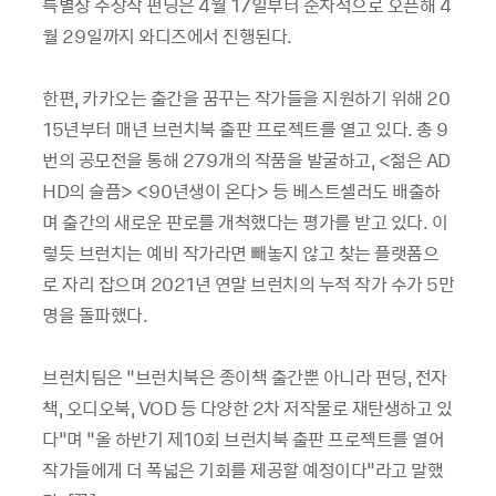
특별상 수상작 펀딩은 4월 17일부터 순차적으로 오픈해 4
월 29일까지 와디즈에서 진행된다.
한편, 카카오는 출간을 꿈꾸는 작가들을 지원하기 위해 20
15년부터 매년 브런치북 출판 프로젝트를 열고 있다. 총 9
번의 공모전을 통해 279개의 작품을 발굴하고, <젊은 AD
HD의 슬픔> <90년생이 온다> 등 베스트셀러도 배출하
며 출간의 새로운 판로를 개척했다는 평가를 받고 있다. 이
렇듯 브런치는 예비 작가라면 빼놓지 않고 찾는 플랫폼으
로 자리 잡으며 2021년 연말 브런치의 누적 작가 수가 5만
명을 돌파했다.
브런치팀은 “브런치북은 종이책 출간뿐 아니라 펀딩, 전자
책, 오디오북, VOD 등 다양한 2차 저작물로 재탄생하고 있
다”며 “올 하반기 제10회 브런치북 출판 프로젝트를 열어
작가들에게 더 폭넓은 기회를 제공할 예정이다"라고 말했