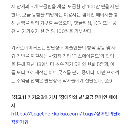
제 단체의 6개 모금함을 개설, 모금함 당 100만 원을 지원
한다. 모금 동참을 희망하는 이용자는 캠페인 페이지를 통
해 금액을 직접 기부할 수있으며, 댓글작성, 응원 또는 공
유 시 카카오가 한 건 당 100원을 기부한다.
카카오메이커스는 발달장애 예술인들의 창작 활동 및 자
립 기반을 지원하는 사회적 기업 '디스에이블드'와 협업
을 통해 지난 18일부터 소속 작가 5인의 원화 5종과, 이
를 모티브로 제작된 아트 굿즈를 판매 중이다. 이번 프로젝
트 수익금 전액은 발달장애 작가들에게 전달된다. (끝)
[
참고
1]
카카오같이가치
‘
장애인의
날
’
모금
캠페인
페이
지
https://together.kakao.com/tags/
장애인의날x
착한기업