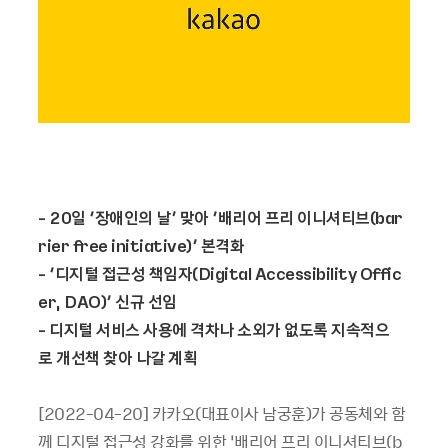
- 20
일
‘
장애인의
날
’
맞아
‘
배리어
프리
이니셔티브
(bar
rier free initiative)’
본격화
- ‘
디지털
접근성
책임자
(Digital Accessibility Offic
er, DAO)’
신규
선임
-
디지털
서비스
사용에
격차나
소외가
없도록
지속적으
로
개선책
찾아
나갈
계획
[2022-04-20] 카카오(대표이사 남궁훈)가 공동체와 함
께 디지털 접근성 강화를 위한 ‘배리어 프리 이니셔티브(b