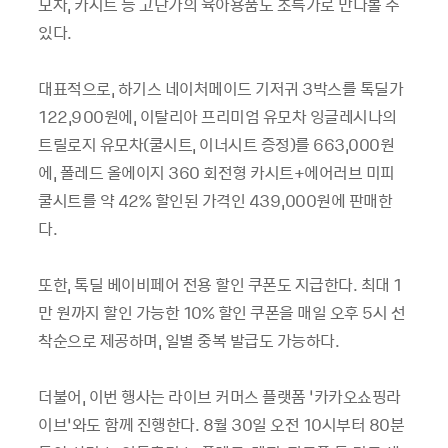
모차, 카시트 등 고단가의 육아용품도 초특가로 만나볼 수
있다.
대표적으로, 하기스 네이처메이드 기저귀 3박스를 톡딜가
122,900원에, 이탈리아 프리미엄 유모차 잉글레시나의
트릴로지 유모차(쿨시트, 이너시트 증정)를 663,000원
에, 폴레드 올에이지 360 회전형 카시트+에어러브 미피
쿨시트를 약 42% 할인된 가격인 439,000원에 판매한
다.
또한, 톡딜 베이비페어 전용 할인 쿠폰도 지급한다. 최대 1
만 원까지 할인 가능한 10% 할인 쿠폰을 매일 오후 5시 선
착순으로 제공하며, 일별 중복 발급도 가능하다.
더불어, 이번 행사는 라이브 커머스 플랫폼 ‘카카오쇼핑라
이브’와도 함께 진행한다. 8월 30일 오전 10시부터 80분