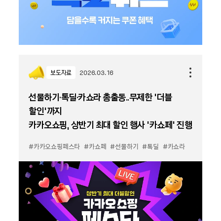
보도자료
2026.03.16
선물하기·톡딜·카쇼라 총출동..무제한 ‘더블
할인’까지
카카오쇼핑, 상반기 최대 할인 행사 ‘카쇼페’ 진행
#카카오쇼핑페스타
#카쇼페
#선물하기
#톡딜
#카쇼라