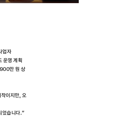
사업자
도
운영
계획
900
만
원
상
시작이지만
,
오
되었습니다
.
”