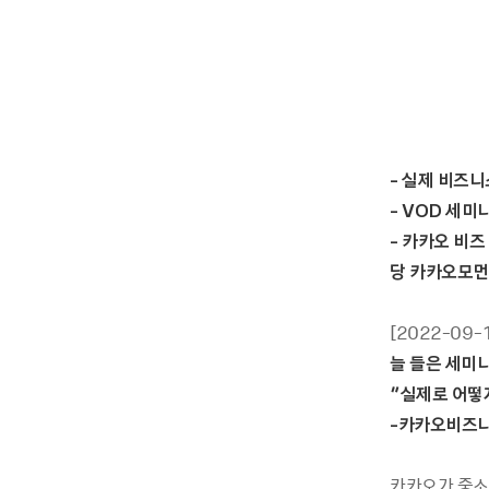
-
실제
비즈니
- VOD
세미
-
카카오
비즈
당
카카오모먼
[2022-09-
늘
들은
세미
“실제로
어떻
-
카카오비즈
카카오가 중소