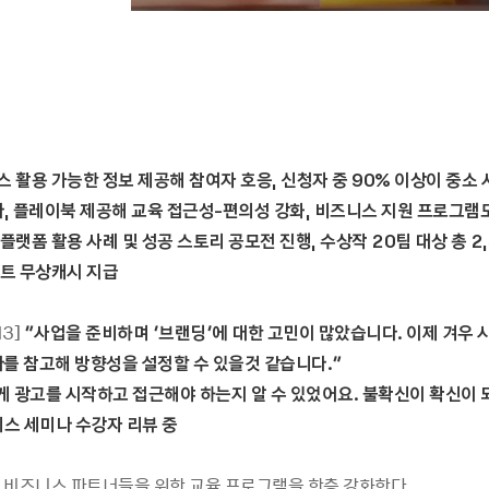
스
활용
가능한
정보
제공해
참여자
호응
,
신청자
중
90%
이상이
중소
나
,
플레이북
제공해
교육
접근성
-
편의성
강화
,
비즈니스
지원
프로그램
플랫폼
활용
사례
및
성공
스토리
공모전
진행
,
수상작
20
팀
대상
총
2,
트
무상캐시
지급
13]
“사업을
준비하며
‘브랜딩’에
대한
고민이
많았습니다
.
이제
겨우
나를
참고해
방향성을
설정할
수
있을것
같습니다
.
”
게
광고를
시작하고
접근해야
하는지
알
수
있었어요
.
불확신이
확신이
니스
세미나
수강자
리뷰
중
 비즈니스 파트너들을 위한 교육 프로그램을 한층 강화한다.