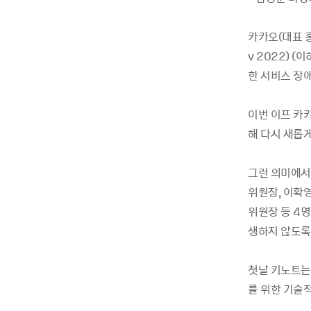
카카오(대표 홍은
v 2022) 
한 서비스 장
이번 이프 카
해 다시 새롭
그런 의미에서
위원장, 이확
위원장 등 4
생하지 않도록
첫날 키노트는 △
를 위한 기술적