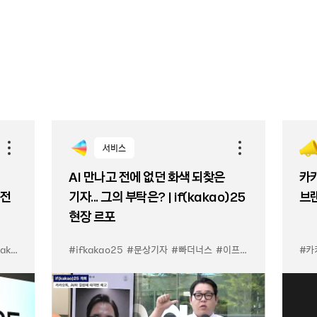
서비스
AI 만나고 전에 없던 화색 되찾은
카
비전
기자... 그의 부탁은? | if(kakao)25
브랜
현장 르포
kao
#ifkakao25
#문상기자
#빠더너스
#이프카카오
#카나나인
#카