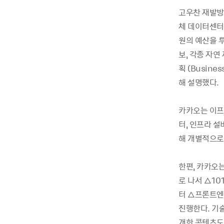
고우찬 재발방
체 데이터센터 
원의 예산을 투
보, 각종 자
획 (Busines
해 설명했다.
카카오는 이프 
터, 인프라 설
해 개별적으로
한편, 카카오는
로 나서 △1
터 △프론트엔
진행한다. 기
개한 콘텐츠도 