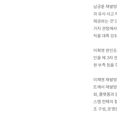
남궁훈 재발방지
과 유사 사고
제공하는 것’으
가지 관점에서
직을 대폭 강
이확영 원인조사
인을 제 3자
원 부족 등을
이채영 재발방
트에서 재발방
화, 플랫폼과
스템 전체의 
조 구성, 운