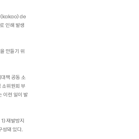
kakao) de
재로 인해 발생
을 만들기 위
지대책 공동 소
 소위원회 부
 이런 일이 발
 1) 재발방지
구성돼 있다.