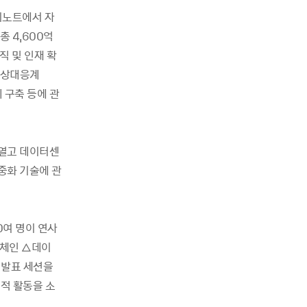
키노트에서 자
총 4,600억
직 및 인재 확
비상대응계
체계 구축 등에 관
 열고 데이터센
다중화 기술에 관
0여 명이 연사
록체인 △데이
 발표 세션을
적 활동을 소