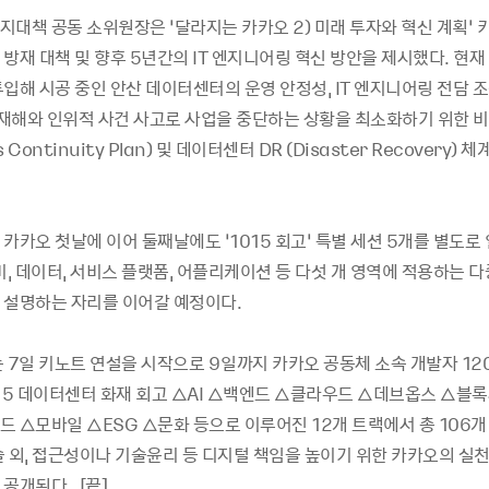
지대책 공동 소위원장은 ‘달라지는 카카오 2) 미래 투자와 혁신 계획’ 
방재 대책 및 향후 5년간의 IT 엔지니어링 혁신 방안을 제시했다. 현재 
입해 시공 중인 안산 데이터센터의 운영 안정성, IT 엔지니어링 전담 조
연 재해와 인위적 사건 사고로 사업을 중단하는 상황을 최소화하기 위한 
s Continuity Plan) 및 데이터센터 DR (Disaster Recovery) 
카카오 첫날에 이어 둘째날에도 ‘1015 회고’ 특별 세션 5개를 별도로
비, 데이터, 서비스 플랫폼, 어플리케이션 등 다섯 개 영역에 적용하는 
 설명하는 자리를 이어갈 예정이다.
 7일 키노트 연설을 시작으로 9일까지 카카오 공동체 소속 개발자 12
015 데이터센터 화재 회고 △AI △백엔드 △클라우드 △데브옵스 △블
드 △모바일 △ESG △문화 등으로 이루어진 12개 트랙에서 총 106개
술 외, 접근성이나 기술윤리 등 디지털 책임을 높이기 위한 카카오의 실천
공개된다. [끝]