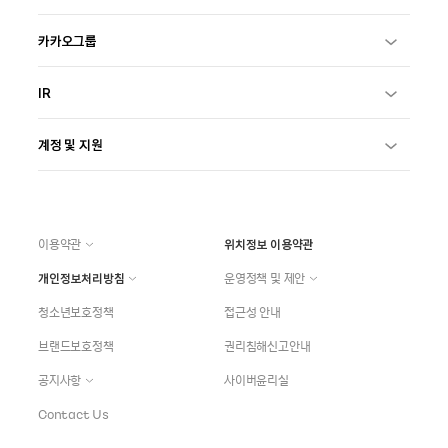
카카오그룹
IR
계정 및 지원
이용약관
위치정보 이용약관
개인정보처리방침
운영정책 및 제안
청소년보호정책
접근성 안내
브랜드보호정책
권리침해신고안내
공지사항
사이버윤리실
Contact Us