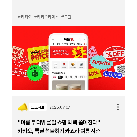
#카카오
#카카오커머스
#톡딜
보도자료
2025.07.07
“여름 무더위 날릴 쇼핑 혜택 쏟아진다”
카카오, 톡딜·선물하기·카쇼라 여름 시즌