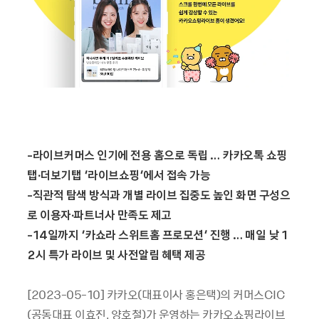
-
라이브커머스 인기에 전용 홈으로 독립
…
카카오톡 쇼핑
탭
∙
더보기탭
‘
라이브쇼핑’에서 접속 가능
-
직관적 탐색 방식과 개별 라이브 집중도 높인 화면 구성으
로 이용자
∙
파트너사 만족도 제고
-14
일까지 ‘카쇼라 스위트홈 프로모션’ 진행
…
매일 낮
1
2
시 특가 라이브 및 사전알림 혜택 제공
[2023-05-10] 카카오(대표이사 홍은택)의 커머스CIC
(공동대표 이효진, 양호철)가 운영하는 카카오쇼핑라이브