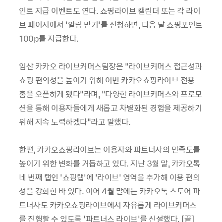
인트 지급 이벤트도 연다. 쇼핑라이브 캘린더 또는 각 라이
브 페이지에서 ‘알림 받기’를 신청하면, 다음 날 쇼핑포인트
100p를 지급한다.
임산 카카오 라이브커머스팀장은 “라이브커머스 접근성과
쇼핑 편의성을 높이기 위해 이번 카카오쇼핑라이브 전용
홈을 오픈하게 됐다”라며, “다양한 라이브커머스와 프로모
션을 통해 이용자들에게 새롭고 차별화된 경험을 제공하기
위해 지속 노력하겠다”라고 말했다.
한편, 카카오쇼핑라이브는 이용자와 파트너사의 만족도를
높이기 위한 변화를 거듭하고 있다. 지난 3월 말, 카카오톡
네 번째 탭인 ‘쇼핑탭’에 ‘라이브’ 영역을 추가해 이용 편의
성을 강화한 바 있다. 이어 4월 말에는 카카오톡 스토어 파
트너사도 카카오쇼핑라이브에서 자유롭게 라이브커머스
를 진행할 수 있도록 ‘파트너스 라이브’를 신설했다. [끝]