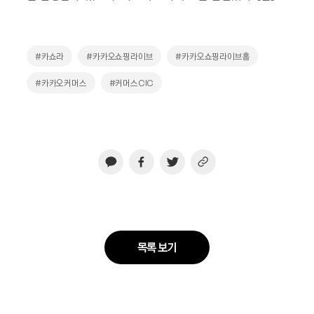
#카쇼라
#카카오쇼핑라이브
#카카오쇼핑라이브홈
#카카오커머스
#커머스CIC
목록 보기