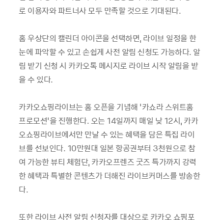
로 이용자와 파트너사 모두 만족할 것으로 기대된다.
홈 우상단의 캘린더 아이콘을 선택하면, 라이브 일정을 한
눈에 파악할 수 있고 손쉽게 사전 알림 신청도 가능하다. 알
림 받기 신청 시 카카오톡 메시지로 라이브 시작 알림을 받
을 수 있다.
카카오쇼핑라이브는 홈 오픈을 기념해 ‘카쇼라 스위트홈
프로모션’을 진행한다. 오는 14일까지 매일 낮 12시, 카카
오쇼핑라이브에서만 만날 수 있는 혜택을 담은 특집 라이
브를 선보인다. 10만원대 일본 항공권부터 3천원으로 참
여 가능한 뷰티 체험단, 카카오프렌즈 굿즈 특가까지 강력
한 혜택과 특별한 콘텐츠가 더해진 라이브커머스를 방송한
다.
또한 라이브 사전 알림 신청자를 대상으로 카카오 쇼핑포