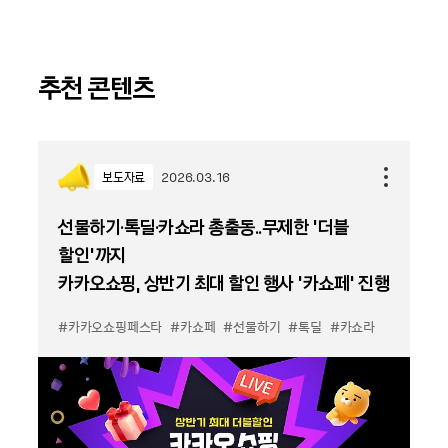
추천 콘텐츠
보도자료
2026.03.16
선물하기·톡딜·카쇼라 총출동..무제한 ‘더블
할인’까지
카카오쇼핑, 상반기 최대 할인 행사 ‘카쇼페’ 진행
#카카오쇼핑페스타
#카쇼페
#선물하기
#톡딜
#카쇼라