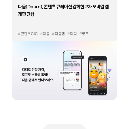
다음(Daum), 콘텐츠 큐레이션 강화한 2차 모바일 앱
개편 단행
#콘텐츠CIC
#다음
#다음앱
#디디
#루프