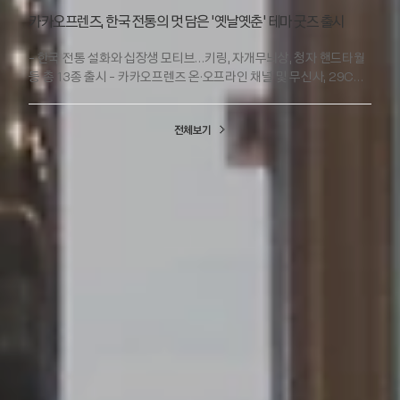
상단의 ‘ChatGPT’ 칩을 통해 이용할 수 있다. 채팅방에서 주고받은
필요한 정보를 제공하는 플랫폼으로 최적화된 탐색 경험을 지속
카카오프렌즈, 한국 전통의 멋 담은 '옛날옛춘' 테마 굿즈 출시
사진을 ChatGPT 이미지 2.0을 이용해 재생성하는 기능도
확대해 나가겠다"고 말했다. [끝]
선보인다. 채팅방에서 이미지를 선택한 뒤 우측 상단의 ‘AI로
- 한국 전통 설화와 십장생 모티브…키링, 자개무늬상, 청자 핸드타월
만들기’를 눌러 ‘애니 스타일’, ‘색연필 드로잉’ 등 원하는 이미지
등 총 13종 출시 - 카카오프렌즈 온·오프라인 채널 및 무신사, 29CM
템플릿을 바로 적용하면 된다. 사진을 별도로 저장하지 않아도 대화
등에서 판매 - ‘십장생 속 숨은 춘 찾기’ 등 다양한 온라인 콘텐츠
중 공유한 이미지를 만화, 일러스트 등 새로운 형태로 손쉽게 바꿀 수
선보여 [2026-07-10] 카카오(대표이사 정신아)가 운영하는
있는 것이 특징으로, 해당 기능은 내 프로필의 새 게시물 등록을
전체보기
카카오프렌즈가 한국 전통의 아름다움을 유쾌하게 재해석한 신규
통해서도 사용 가능하다. 오픈채팅에도 챗봇(beta)을 적용하여
테마 ‘옛날옛춘’을 공개하고, 전통 감성을 담은 다양한 굿즈와
채팅방을 벗어나지 않고 각종 봇을 통해 필요한 정보를 확인하도록
콘텐츠를 선보인다. 이번 테마는 호랑이로 변신한 ‘춘식이’의
했다. 방장이 오픈채팅방에서 활용하고자 하는 챗봇을 선택해
무병장수를 기원하기 위해 십장생 프렌즈들이 한자리에 모여 잔치를
초대하면, 별도 이동 없이 날씨나 주식 시세 등 궁금한 내용을 챗봇에
벌이는 콘셉트로 구성됐다. 떡을 찧고 음식을 나누며 탈춤을 추는
질문하고 대화를 이어갈 수 있다. 이 밖에도 카카오톡 채널 채팅 발송
프렌즈들의 모습을 한국적인 감성과 카카오프렌즈만의 위트로
후 24시간 이내 메시지를 삭제할 수 있는 기능을 추가해 편의를
재해석해, 전통문화와 캐릭터가 어우러진 새로운 K-테마를 완성했다.
더했다. 이번 업데이트에 포함된 신규 기능들은 카카오톡 v26.6.0
상품은 인형 키링과 피규어를 비롯해 우산, 청자 핸드타월, 텀블러 등
이상 버전부터 적용된다. 카카오 관계자는 “이용자들이 카카오톡의
총 13종으로 구성했다. 특히 자개와 청자 등 한국 전통 공예에서
다양한 대화 환경에서 AI를 보다 쉽고 편리하게 활용할 수 있도록 이용
영감을 받은 디자인을 다양한 리빙 아이템에 적용해 일상에서도
경험을 확대했다”며 “앞으로도 이용자 의견을 바탕으로 일상 속
카카오 서비스가 궁금하다면?
한국적인 미감을 자연스럽게 즐길 수 있도록 했다. 카카오프렌즈는
소통과 AI 경험이 자연스럽게 연결될 수 있게 서비스를 지속 고도화해
옛날옛춘 출시를 기념해 '십장생 속 숨은 춘 찾기’ 등 다양한 온라인
나갈 것”이라고 밝혔다. [끝]
카카오가 제공하는 서비스를 확인해 보세요.
콘텐츠도 함께 선보여 소비자들이 옛날옛춘의 스토리를 보다
친숙하게 경험할 수 있도록 할 계획이다. 이번 신제품은
전체 서비스 보러가기
카카오프렌즈 온·오프라인 스토어와 카카오톡 선물하기, 29CM에서