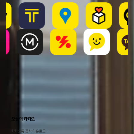
구매할 수 있다. 오는 13일부터 무신사와 W컨셉에서도 판매를
시작한다. 온라인 단독 판매 상품인 자개무늬상의 경우 17일부터
신세계백화점 센텀시티점에서도 만나볼 수 있다. 오덴세 텀블러는
카카오톡 선물하기에서 단독으로 선보인다. 한편, 카카오프렌즈
온라인 스토어 기획전과 신세계백화점 센텀시티점 K-헤리티지
매장에서는 상반기 큰 인기를 끌었던 반가사유상 키링, 호작도 미니
필로우 등 카카오프렌즈와 국립중앙박물관 협업 굿즈도 함께 전시·
판매돼 전통 굿즈의 매력을 더할 예정이다. 카카오프렌즈 관계자는
“옛날옛춘은 한국 전통문화의 아름다움을 카카오프렌즈만의
감성으로 재해석한 K-테마”라며 “전통의 멋을 담은 굿즈와 다양한
콘텐츠를 통해 이용자들이 한국적 감성과 카카오프렌즈만의
즐거움을 함께 경험하길 바란다"고 말했다. [끝]
오늘의 카카오
카카오톡 공식 다운로드