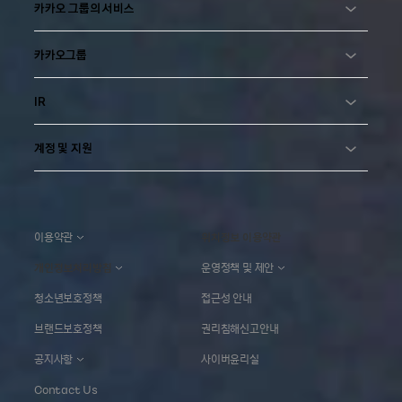
카카오 그룹의 서비스
카카오그룹
IR
계정 및 지원
이용약관
위치정보 이용약관
개인정보처리방침
운영정책 및 제안
청소년보호정책
접근성 안내
브랜드보호정책
권리침해신고안내
공지사항
사이버윤리실
Contact Us