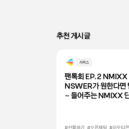
추천 게시글
서비스
ESG
서비스
팬톡회 EP.2 NMIXX 
카카오가 2025년을
덕질이 열어준 인생 2
NSWER가 원한다면 
2025 카카오 점자달
'새싹이'의 새로운 행복
~ 들어주는 NMIXX 
삶 속으로 EP. 2
💬
#선물하기
#더가깝게카카오
#모두의삶프로젝트
#오픈채팅
#점자달력
#카카오
#이모티
#
#