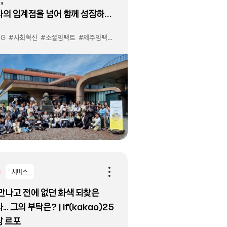
자의 임계점을 넘어 함께 성장하는
신으로!
SG
#사회혁신
#소셜임팩트
#제주임팩트챌린지
#제주위드카카오
서비스
 만나고 전에 없던 화색 되찾은
... 그의 부탁은? | if(kakao)25
장 르포