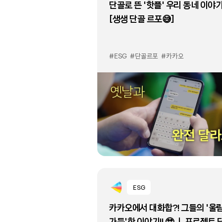
단골로 뜬 ‘핫플’ 우리 동네 이야기!
[생생 단골 르포😅]
#ESG
#단골르포
#카카오
ESG
카카오에서 대화합?! 그들의 '울
가득'한 이야기!! 🥹 ㅣ 프로젝트 