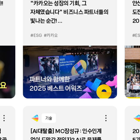
!
"카카오는 성장의 기회, 그
안
자체였습니다" 비즈니스 파트너들의
도
빛나는 순간!
20
2025 카카오비즈니스 베스트
wi
#ESG
#카카오
#E
어워즈🏅
기술
림
[AI대탈출] MC장성규 : 인수인계
20
단골
없이 도망간 전임자? AI로 문제를
5기