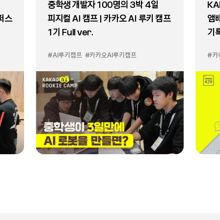
중학생 개발자 100명의 3박 4일
KA
퍼스
피지컬 AI 캠프 | 카카오 AI 루키 캠프
앰
1기 Full ver.
기
#AI루키캠프
#카카오AI루키캠프
#카