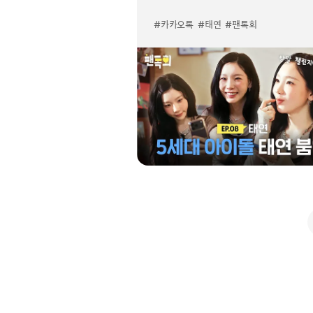
Ep.8 태연
#카카오톡
#태연
#팬톡회