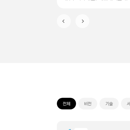
#팬톡회
전체
비전
기술