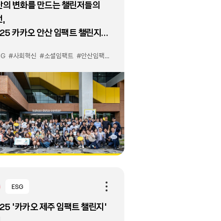
산의 변화를 만드는 챌린저들의
전,
25 카카오 안산 임팩트 챌린지
th ERICA IC-PBL 2기
SG
#사회혁신
#소셜임팩트
#안산임팩트챌린지
#카카오데이터센터안산
ESG
25 '카카오 제주 임팩트 챌린지'
,