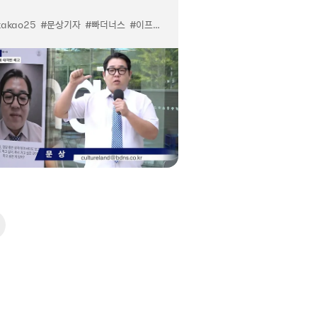
kakao25
#문상기자
#빠더너스
#이프카카오
#카나나인카카오톡