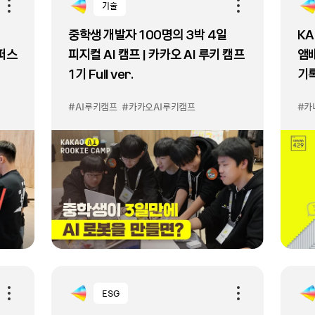
기술
중학생 개발자 100명의 3박 4일
KA
퍼스
피지컬 AI 캠프 | 카카오 AI 루키 캠프
앰
1기 Full ver.
기
#AI루키캠프
#카카오AI루키캠프
#카
ESG