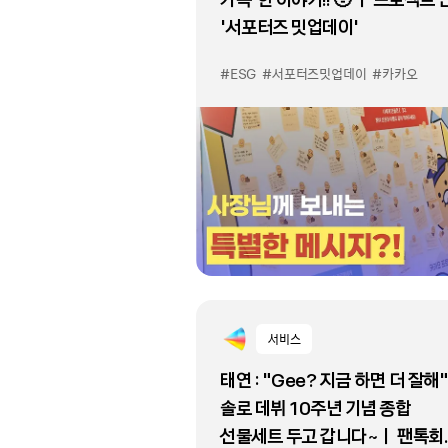
'서포터즈 밋업데이'
#ESG
#서포터즈밋업데이
#카카오
서비스
태연 : "Gee? 지금 하면 더 잘해"
솔로 데뷔 10주년 기념 종합
선물세트 두고 갑니다~ㅣ 팬톡회