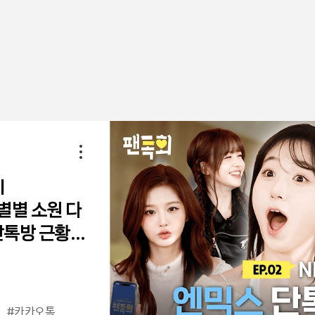
|
 선물합니다,
막! 영웅시대
별별 소원 다
력 제작기
 💙ㅣ모두의
단톡방 근황
콘
접근성
카카오톡
#카카오톡