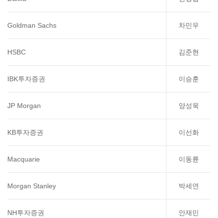
Goldman Sachs
차민우
HSBC
김준현
IBK투자증권
이승훈
JP Morgan
양성욱
KB투자증권
이선화
Macquarie
이동륜
Morgan Stanley
박세연
NH투자증권
안재민