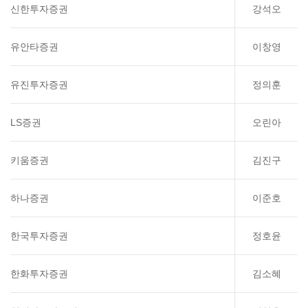
신한투자증권
강석오
유안타증권
이창영
유진투자증권
정의훈
LS증권
오린아
키움증권
김진구
하나증권
이준호
한국투자증권
정호윤
한화투자증권
김소혜