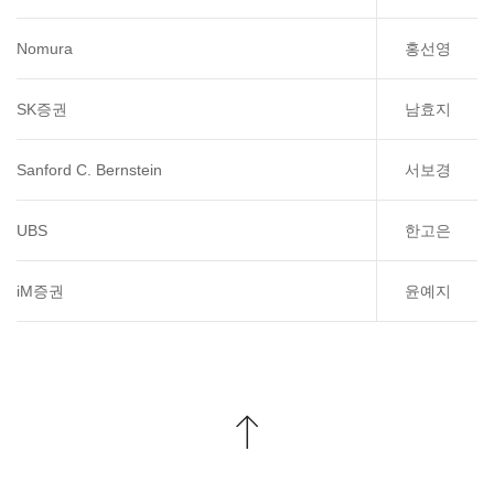
Nomura
홍선영
SK증권
남효지
Sanford C. Bernstein
서보경
UBS
한고은
iM증권
윤예지