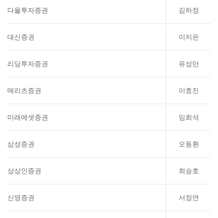
다올투자증권
김하정
대신증권
이지은
리딩투자증권
유성만
메리츠증권
이효진
미래에셋증권
임희석
삼성증권
오동환
상상인증권
최승호
신영증권
서정연