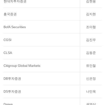
현대차투자증권
김현용
흥국증권
김지현
BofA Securities
조아형
CGSI
김진우
CLSA
김동준
Citigroup Global Markets
유인철
DB투자증권
신은정
DS투자증권
나민욱
Daiwa
권영삼