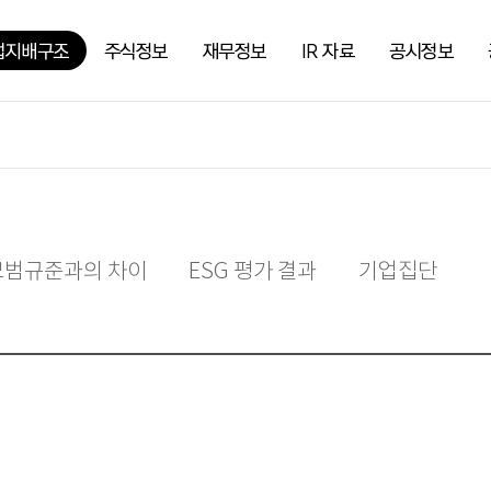
업지배구조
주식정보
재무정보
IR 자료
공시정보
모범규준과의 차이
ESG 평가 결과
기업집단