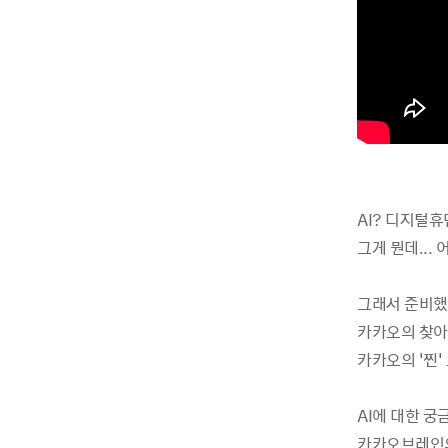
AI? 디지털휴
그게 뭔데...
그래서 준비했
카카오의 찾아가
카카오의 '찐'
AI에 대한 궁
카카오브레인의