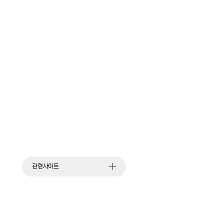
관련사이트