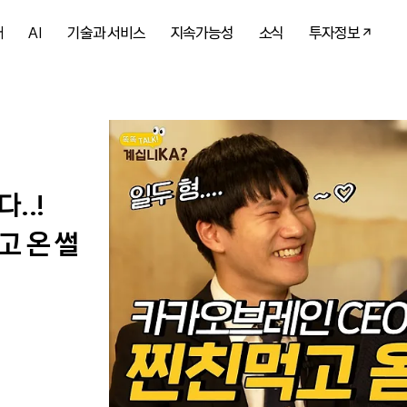
개
AI
기술과 서비스
지속가능성
소식
투자정보
..!
고 온 썰