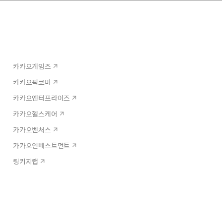
카카오게임즈
카카오픽코마
카카오엔터프라이즈
카카오헬스케어
카카오벤처스
카카오인베스트먼트
링키지랩