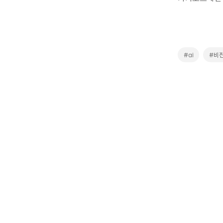
#ai
#비