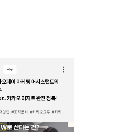
크루
카오페이 마케팅 어시스턴트의
루
at. 카카오 아지트 완전 정복!
재영입
#조직문화
#카카오크루
#카카오페이