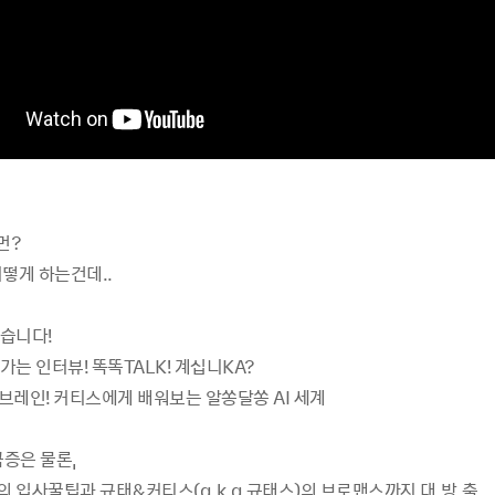
먼?
 어떻게 하는건데..
습니다!
는 인터뷰! 똑똑TALK! 계십니KA?
 브레인! 커티스에게 배워보는 알쏭달쏭 AI 세계
금증은 물론,
 입사꿀팁과 규태&커티스(a.k.a 규태스)의 브로맨스까지 대.방.출