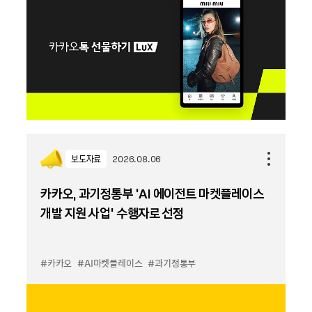
보도자료
2026.08.06
카카오, 과기정통부 ‘AI 에이전트 마켓플레이스
개발 지원 사업’ 수행자로 선정
#카카오
#AI마켓플레이스
#과기정통부