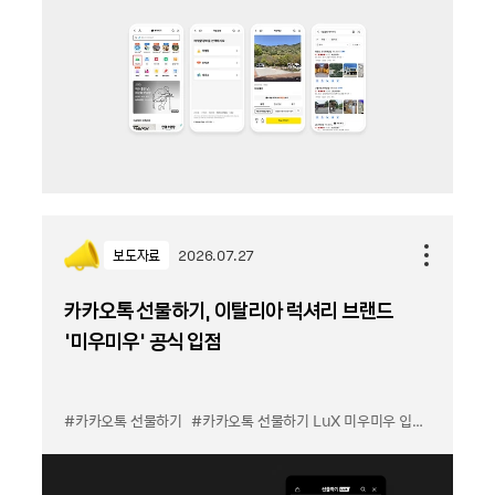
보도자료
2026.07.27
카카오톡 선물하기, 이탈리아 럭셔리 브랜드
'미우미우' 공식 입점
#카카오톡 선물하기
#카카오톡 선물하기 LuX 미우미우 입점
#선물하기