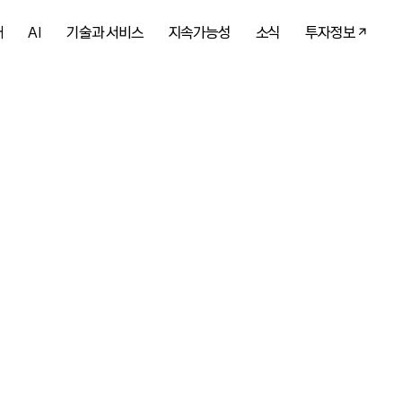
개
AI
기술과 서비스
지속가능성
소식
투자정보
 AI를 만나
 다시 한번 