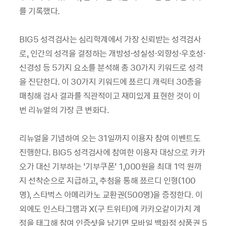
를 기록했다.
BIG5 성격검사는 심리학계에서 가장 신뢰받는 성격검사
로, 인간의 성격을 결정하는 개방성·성실성·외향성·우호성·
신경성 등 5가지 요소를 분석해 총 30가지 키워드로 성격
을 진단한다. 이 30가지 키워드에 쬬르디 캐릭터 30종을
매칭해 검사 결과를 직관적이고 재미있게 표현한 것이 이
번 리뉴얼의 가장 큰 변화다.
리뉴얼을 기념하여 오는 31일까지 이용자 참여 이벤트도
진행한다. BIG5 성격검사에 참여한 이용자 대상으로 카카
오가 대신 기부하는 ‘기부쿠폰’ 1,000원을 최대 1억 원까
지 선착순으로 지급하고, 추첨을 통해 쬬르디 인형(100
명), 스타벅스 아메리카노 교환권(500명)을 증정한다. 이
외에도 인스타그램과 X(구 트위터)에 카카오같이가치 계
정을 태그해 참여 인증샷을 남기면 모바일 백화점 상품권 5