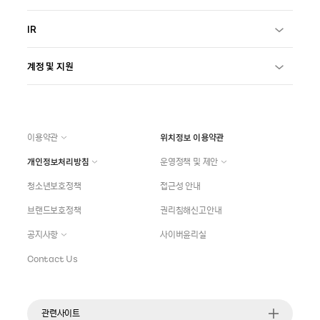
IR
계정 및 지원
이용약관
위치정보 이용약관
개인정보처리방침
운영정책 및 제안
청소년보호정책
접근성 안내
브랜드보호정책
권리침해신고안내
공지사항
사이버윤리실
Contact Us
관련사이트