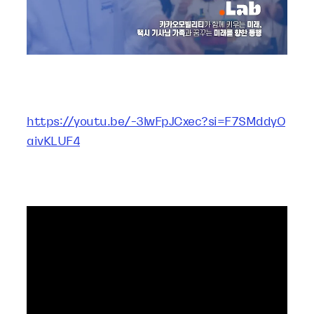
https://youtu.be/-3lwFpJCxec?si=F7SMddyO
aivKLUF4