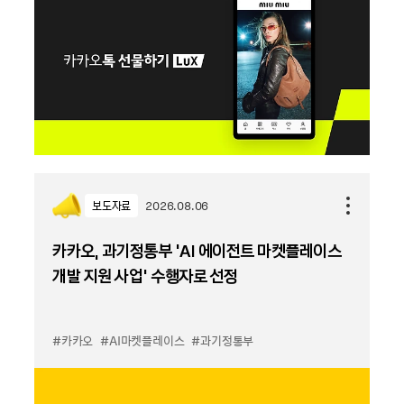
보도자료
2026.08.06
카카오, 과기정통부 ‘AI 에이전트 마켓플레이스
개발 지원 사업’ 수행자로 선정
#카카오
#AI마켓플레이스
#과기정통부