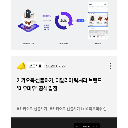
보도자료
2026.07.27
카카오톡 선물하기, 이탈리아 럭셔리 브랜드
'미우미우' 공식 입점
#카카오톡 선물하기
#카카오톡 선물하기 LuX 미우미우 입점
#선물하기