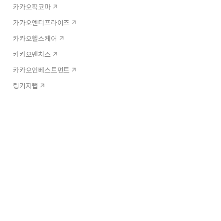
카카오픽코마
카카오엔터프라이즈
카카오헬스케어
카카오벤처스
카카오인베스트먼트
링키지랩