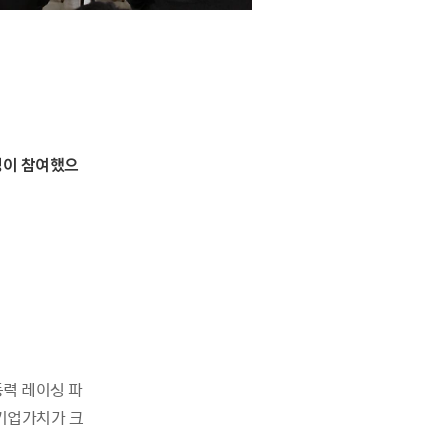
명이 참여했으
동력 레이싱 파
기업가치가 크