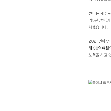
센터는 제주도
억5천만원(기
치했습니다.
2021년에부
해 30억여원
노력
을 하고 