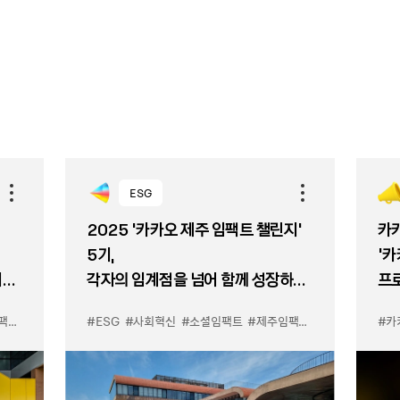
ESG
2025 '카카오 제주 임팩트 챌린지'
카
5기,
‘
지
각자의 임계점을 넘어 함께 성장하는
프로
혁신으로!
린지
#카카오데이터센터안산
#ESG
#사회혁신
#소셜임팩트
#제주임팩트챌린지
#제주위드
#카