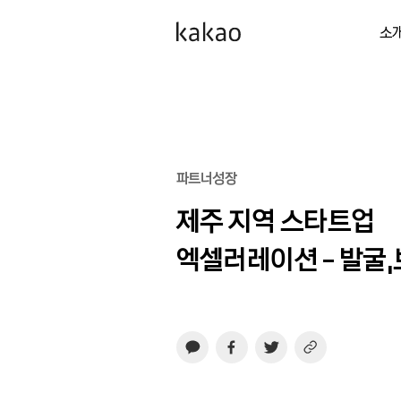
소
파트너성장
제주 지역 스타트업
엑셀러레이션 - 발굴,