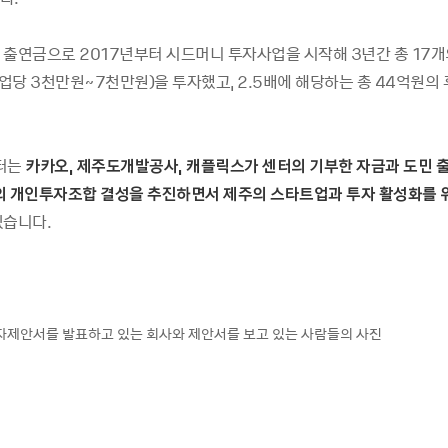
 출연금으로 2017년부터 시드머니 투자사업을 시작해 3년간 총 17개의
업당 3천만원~7천만원)을 투자했고, 2.5배에 해당하는 총 44억원의 
터는
카카오, 제주도개발공사, 캐플릭스가 센터의 기부한 자금과 도민 
의 개인투자조합 결성을 추진하면서 제주의 스타트업과 투자 활성화를 
있습니다.