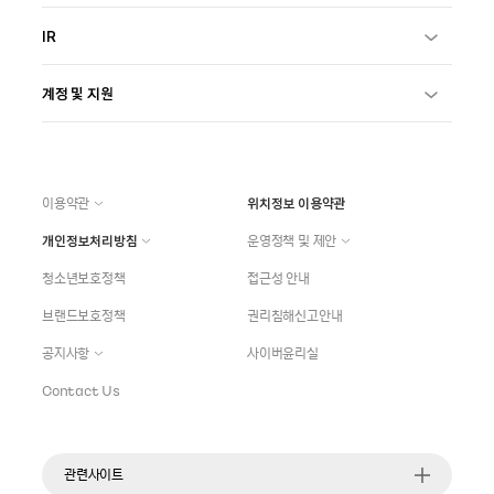
IR
계정 및 지원
이용약관
위치정보 이용약관
개인정보처리방침
운영정책 및 제안
청소년보호정책
접근성 안내
브랜드보호정책
권리침해신고안내
공지사항
사이버윤리실
Contact Us
관련사이트