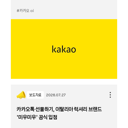
#카카오 ai
보도자료
2026.07.27
카카오톡 선물하기, 이탈리아 럭셔리 브랜드
'미우미우' 공식 입점