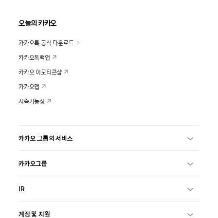
오늘의 카카오
카카오톡 공식 다운로드
카카오톡백업
카카오 이모티콘샵
카카오맵
지속가능성
카카오 그룹의 서비스
카카오그룹
IR
계정 및 지원